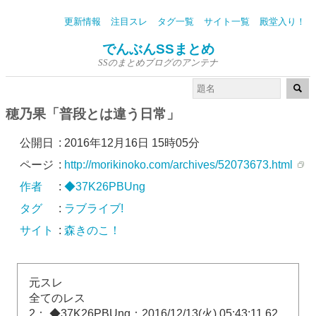
更新情報
注目スレ
タグ一覧
サイト一覧
殿堂入り！
でんぶんSSまとめ
SSのまとめブログのアンテナ
穂乃果「普段とは違う日常」
公開日
:
2016年12月16日 15時05分
ページ
:
http://morikinoko.com/archives/52073673.html
作者
:
◆37K26PBUng
タグ
:
ラブライブ!
サイト
:
森きのこ！
元スレ
全てのレス
2： ◆37K26PBUng：2016/12/13(火) 05:43:11.62