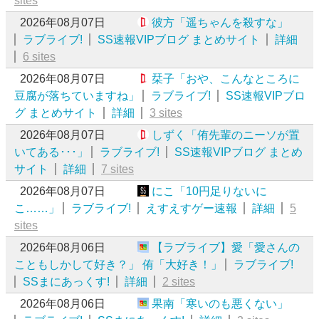
sites
2026年08月07日
彼方「遥ちゃんを殺すな」
ラブライブ!
SS速報VIPブログ まとめサイト
詳細
6 sites
2026年08月07日
栞子「おや、こんなところに
豆腐が落ちていますね」
ラブライブ!
SS速報VIPブロ
グ まとめサイト
詳細
3 sites
2026年08月07日
しずく「侑先輩のニーソが置
いてある･･･」
ラブライブ!
SS速報VIPブログ まとめ
サイト
詳細
7 sites
2026年08月07日
にこ「10円足りないに
こ……」
ラブライブ!
えすえすゲー速報
詳細
5
sites
2026年08月06日
【ラブライブ】愛「愛さんの
こともしかして好き？」 侑「大好き！」
ラブライブ!
SSまにあっくす!
詳細
2 sites
2026年08月06日
果南「寒いのも悪くない」