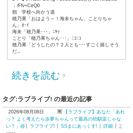
：/Ffv+CeQ0
朝 学校へ向かう道
穂乃果「おはよう～！海未ちゃん、ことりちゃ
ん」ｵｰｲ
海未「穂乃果･･･」ﾆﾔｯ
ことり「穂乃果ちゃん･･･」ﾆｺﾆｺ
穂乃果「どうしたの？２人とも･･･すごく嬉しそう
だ...
続きを読む
タグ:ラブライブ! の最近の記事
2026年08月08日
【ラブライブ】あなた「あれ
っ？ よく考えたら歩夢ちゃんって最高の幼馴染じゃな
い？」@
ラブライブ!
SSまにあっくす!
詳細
2