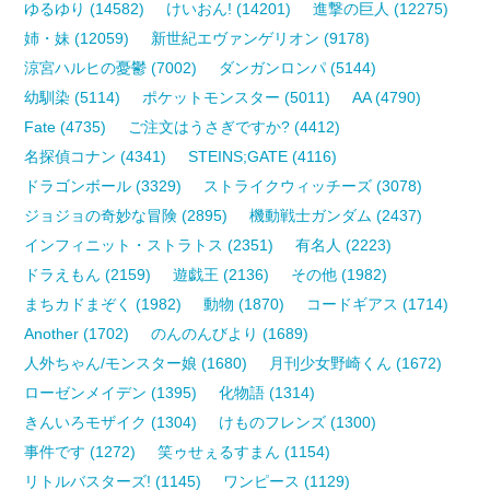
ゆるゆり (14582)
けいおん! (14201)
進撃の巨人 (12275)
姉・妹 (12059)
新世紀エヴァンゲリオン (9178)
涼宮ハルヒの憂鬱 (7002)
ダンガンロンパ (5144)
幼馴染 (5114)
ポケットモンスター (5011)
AA (4790)
Fate (4735)
ご注文はうさぎですか? (4412)
名探偵コナン (4341)
STEINS;GATE (4116)
ドラゴンボール (3329)
ストライクウィッチーズ (3078)
ジョジョの奇妙な冒険 (2895)
機動戦士ガンダム (2437)
インフィニット・ストラトス (2351)
有名人 (2223)
ドラえもん (2159)
遊戯王 (2136)
その他 (1982)
まちカドまぞく (1982)
動物 (1870)
コードギアス (1714)
Another (1702)
のんのんびより (1689)
人外ちゃん/モンスター娘 (1680)
月刊少女野崎くん (1672)
ローゼンメイデン (1395)
化物語 (1314)
きんいろモザイク (1304)
けものフレンズ (1300)
事件です (1272)
笑ゥせぇるすまん (1154)
リトルバスターズ! (1145)
ワンピース (1129)