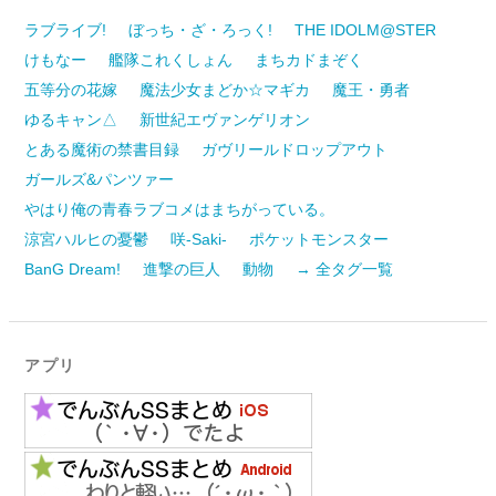
ラブライブ!
ぼっち・ざ・ろっく!
THE IDOLM@STER
けもなー
艦隊これくしょん
まちカドまぞく
五等分の花嫁
魔法少女まどか☆マギカ
魔王・勇者
ゆるキャン△
新世紀エヴァンゲリオン
とある魔術の禁書目録
ガヴリールドロップアウト
ガールズ&パンツァー
やはり俺の青春ラブコメはまちがっている。
涼宮ハルヒの憂鬱
咲-Saki-
ポケットモンスター
BanG Dream!
進撃の巨人
動物
→ 全タグ一覧
アプリ