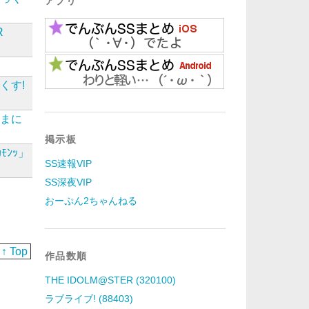
アプリ
R
細
くす!
Sまに
掲示板
ﾝｯ」
SS速報VIP
SS深夜VIP
おーぷん2ちゃんねる
↑ Top
作品数順
THE IDOLM@STER (320100)
ラブライブ! (88403)