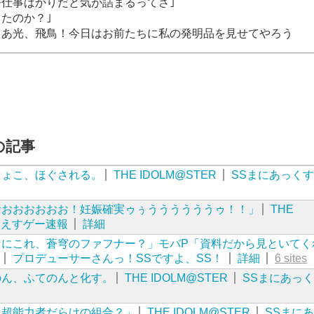
務仕事ばかりだと気が詰まるってさ｣
たのか？｣
ゃあ光、飛鳥！今日はお前たちに私の発明品を見せてやろう
近の記事
きょこ、ほぐされる。
THE IDOLM@STER
SSまにあっくす
おおおおおおお！妊娠確実ゥぅううううううゥ！！」
THE
すえすゲー速報
詳細
なにこれ、蒼穹のファフナー？」モバP「資料だから見といてく
プロデューサーさんっ！SSですよ、SS！
詳細
6 sites
のん、ふてのんと化す。
THE IDOLM@STER
SSまにあっく
「超能力者だらけの組合？」
THE IDOLM@STER
SSまに