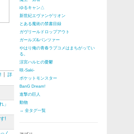
ゆるキャン△
新世紀エヴァンゲリオン
とある魔術の禁書目録
ガヴリールドロップアウト
ガールズ&パンツァー
やはり俺の青春ラブコメはまちがってい
る。
涼宮ハルヒの憂鬱
咲-Saki-
!
詳
ポケットモンスター
BanG Dream!
進撃の巨人
動物
れ」
→ 全タグ一覧
す!
あっく