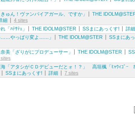
「きゅん！ヴァンパイアガール、ですか」
THE IDOLM@STE
詳細
4 sites
「ﾊﾃｻﾃｪ」
THE IDOLM@STER
SSまにあっくす!
詳
形……やっぱり変よ……」
THE IDOLM@STER
SSまにあっ
真奈美「ざりがにプロデューサー」
THE IDOLM@STER
S
 sites
「アタシがＣＤデビューだとォ！？」 高垣楓「ﾋｬｳｨｺﾞｰ ｶﾓ
SSまにあっくす!
詳細
7 sites