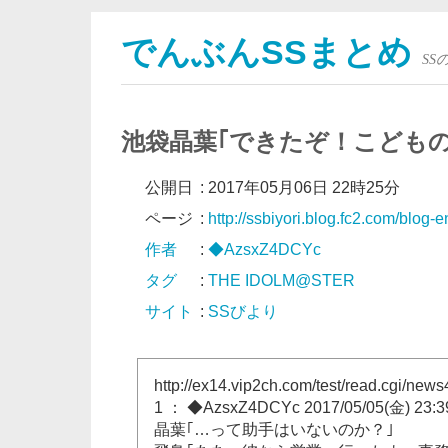
でんぶんSSまとめ
S
池袋晶葉｢できたぞ！こどもの
公開日
:
2017年05月06日 22時25分
ページ
:
http://ssbiyori.blog.fc2.com/blog-
作者
:
◆AzsxZ4DCYc
タグ
:
THE IDOLM@STER
サイト
:
SSびより
http://ex14.vip2ch.com/test/read.cgi/ne
1 ： ◆AzsxZ4DCYc 2017/05/05(金) 23:3
晶葉｢…って助手はいないのか？｣