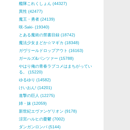
艦隊これくしょん (44327)
異性 (42477)
魔王・勇者 (24139)
咲-Saki- (19340)
とある魔術の禁書目録 (18742)
魔法少女まどか☆マギカ (18348)
ガヴリールドロップアウト (16163)
ガールズ&パンツァー (15788)
やはり俺の青春ラブコメはまちがってい
る。 (15220)
ゆるゆり (14582)
けいおん! (14201)
進撃の巨人 (12275)
姉・妹 (12059)
新世紀エヴァンゲリオン (9178)
涼宮ハルヒの憂鬱 (7002)
ダンガンロンパ (5144)