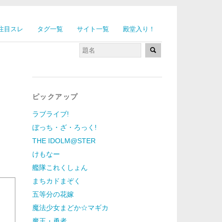
注目スレ
タグ一覧
サイト一覧
殿堂入り！
ピックアップ
ラブライブ!
ぼっち・ざ・ろっく!
THE IDOLM@STER
けもなー
艦隊これくしょん
まちカドまぞく
五等分の花嫁
魔法少女まどか☆マギカ
魔王・勇者