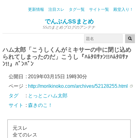
更新情報
注目スレ
タグ一覧
サイト一覧
殿堂入り！
でんぶんSSまとめ
SSのまとめブログのアンテナ
ハム太郎「こうしくんがミキサーの中に閉じ込め
られてしまったのだ」こうし『ﾊﾑﾀﾛｻｧﾝ!!ﾊﾑﾀﾛｻｧ
ﾝ!!』ﾊﾞﾝﾊﾞﾝ
公開日
:
2019年03月15日 19時30分
ページ
:
http://morikinoko.com/archives/52128255.html
タグ
:
とっとこハム太郎
サイト
:
森きのこ！
元スレ
全てのレス