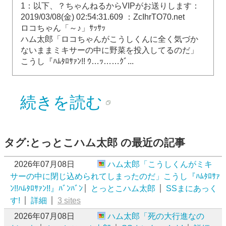
1：以下、？ちゃんねるからVIPがお送りします：
2019/03/08(金) 02:54:31.609 ：ZcIhrTO70.net
ロコちゃん「～♪」ｻｯｻｯ
ハム太郎「ロコちゃんがこうしくんに全く気づか
ないままミキサーの中に野菜を投入してるのだ」
こうし『ﾊﾑﾀﾛｻｧﾝ!! ｳ…ｯ……ｸﾞ...
続きを読む
タグ:とっとこハム太郎 の最近の記事
2026年07月08日
ハム太郎「こうしくんがミキ
サーの中に閉じ込められてしまったのだ」こうし『ﾊﾑﾀﾛｻｧ
ﾝ!!ﾊﾑﾀﾛｻｧﾝ!!』ﾊﾞﾝﾊﾞﾝ
とっとこハム太郎
SSまにあっく
す!
詳細
3 sites
2026年07月08日
ハム太郎「死の大行進なの