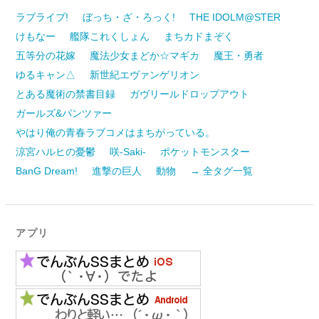
ラブライブ!
ぼっち・ざ・ろっく!
THE IDOLM@STER
けもなー
艦隊これくしょん
まちカドまぞく
五等分の花嫁
魔法少女まどか☆マギカ
魔王・勇者
ゆるキャン△
新世紀エヴァンゲリオン
とある魔術の禁書目録
ガヴリールドロップアウト
ガールズ&パンツァー
やはり俺の青春ラブコメはまちがっている。
涼宮ハルヒの憂鬱
咲-Saki-
ポケットモンスター
BanG Dream!
進撃の巨人
動物
→ 全タグ一覧
アプリ