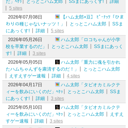
だ」ﾍｹｯ
とっとこハム太郎
SSまにあっくす!
詳細
5 sites
2026年07月08日
【ハム太郎×豆】 ﾋﾟｰﾅｯﾂ「ひま
わりの種じゃないナッツ！」
とっとこハム太郎
SSま
にあっくす!
詳細
5 sites
2026年05月26日
ハム太郎「ロコちゃんが小学
校を卒業するのだ」
とっとこハム太郎
SSまにあっく
す!
詳細
3 sites
2026年05月05日
ハム太郎「重力に魂を引かれ
たハムちゃんずを粛清するのだ！」
とっとこハム太郎
えすえすゲー速報
詳細
4 sites
2026年04月17日
ハム太郎「タピオカミルクテ
ィーを飲みにいくのだ」ﾍｹｯ
とっとこハム太郎
SSま
にあっくす!
詳細
3 sites
2025年05月10日
ハム太郎「タピオカミルクテ
ィーを飲みにいくのだ」ﾍｹｯ
とっとこハム太郎
えすえ
すゲー速報
詳細
3 sites