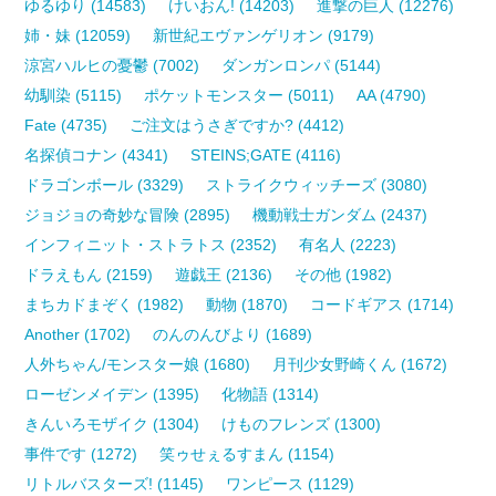
ゆるゆり (14583)
けいおん! (14203)
進撃の巨人 (12276)
姉・妹 (12059)
新世紀エヴァンゲリオン (9179)
涼宮ハルヒの憂鬱 (7002)
ダンガンロンパ (5144)
幼馴染 (5115)
ポケットモンスター (5011)
AA (4790)
Fate (4735)
ご注文はうさぎですか? (4412)
名探偵コナン (4341)
STEINS;GATE (4116)
ドラゴンボール (3329)
ストライクウィッチーズ (3080)
ジョジョの奇妙な冒険 (2895)
機動戦士ガンダム (2437)
インフィニット・ストラトス (2352)
有名人 (2223)
ドラえもん (2159)
遊戯王 (2136)
その他 (1982)
まちカドまぞく (1982)
動物 (1870)
コードギアス (1714)
Another (1702)
のんのんびより (1689)
人外ちゃん/モンスター娘 (1680)
月刊少女野崎くん (1672)
ローゼンメイデン (1395)
化物語 (1314)
きんいろモザイク (1304)
けものフレンズ (1300)
事件です (1272)
笑ゥせぇるすまん (1154)
リトルバスターズ! (1145)
ワンピース (1129)