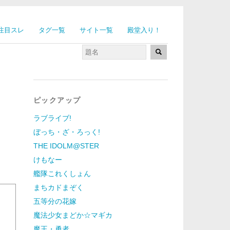
注目スレ
タグ一覧
サイト一覧
殿堂入り！
ピックアップ
ラブライブ!
ぼっち・ざ・ろっく!
THE IDOLM@STER
けもなー
艦隊これくしょん
まちカドまぞく
五等分の花嫁
魔法少女まどか☆マギカ
魔王・勇者