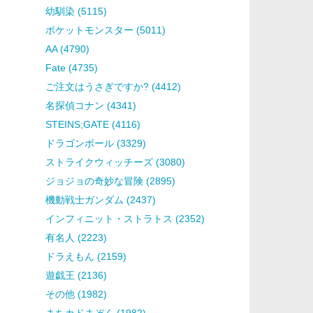
幼馴染 (5115)
ポケットモンスター (5011)
AA (4790)
Fate (4735)
ご注文はうさぎですか? (4412)
名探偵コナン (4341)
STEINS;GATE (4116)
ドラゴンボール (3329)
ストライクウィッチーズ (3080)
ジョジョの奇妙な冒険 (2895)
機動戦士ガンダム (2437)
インフィニット・ストラトス (2352)
有名人 (2223)
ドラえもん (2159)
遊戯王 (2136)
その他 (1982)
まちカドまぞく (1982)