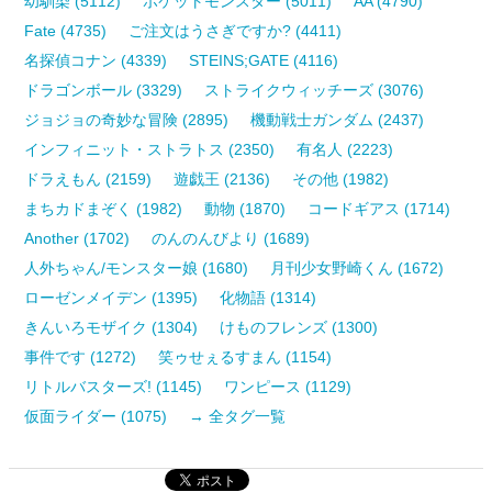
幼馴染 (5112)
ポケットモンスター (5011)
AA (4790)
Fate (4735)
ご注文はうさぎですか? (4411)
名探偵コナン (4339)
STEINS;GATE (4116)
ドラゴンボール (3329)
ストライクウィッチーズ (3076)
ジョジョの奇妙な冒険 (2895)
機動戦士ガンダム (2437)
インフィニット・ストラトス (2350)
有名人 (2223)
ドラえもん (2159)
遊戯王 (2136)
その他 (1982)
まちカドまぞく (1982)
動物 (1870)
コードギアス (1714)
Another (1702)
のんのんびより (1689)
人外ちゃん/モンスター娘 (1680)
月刊少女野崎くん (1672)
ローゼンメイデン (1395)
化物語 (1314)
きんいろモザイク (1304)
けものフレンズ (1300)
事件です (1272)
笑ゥせぇるすまん (1154)
リトルバスターズ! (1145)
ワンピース (1129)
仮面ライダー (1075)
→ 全タグ一覧