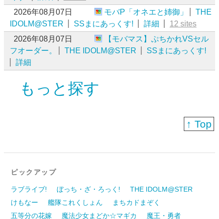
2026年08月07日
モバP「オネエと姉御」
THE
IDOLM@STER
SSまにあっくす!
詳細
12 sites
2026年08月07日
【モバマス】ぷちかれVSセル
フオーダー。
THE IDOLM@STER
SSまにあっくす!
詳細
もっと探す
↑ Top
ピックアップ
ラブライブ!
ぼっち・ざ・ろっく!
THE IDOLM@STER
けもなー
艦隊これくしょん
まちカドまぞく
五等分の花嫁
魔法少女まどか☆マギカ
魔王・勇者