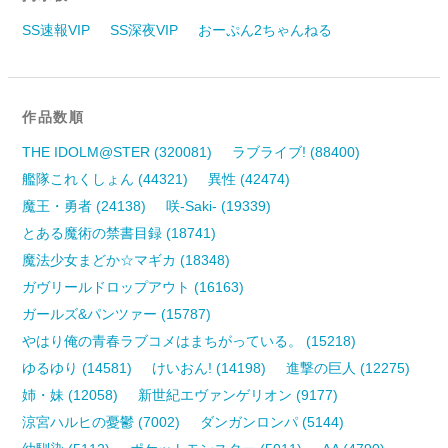
SS速報VIP
SS深夜VIP
おーぷん2ちゃんねる
作品数順
THE IDOLM@STER (320081)
ラブライブ! (88400)
艦隊これくしょん (44321)
異性 (42474)
魔王・勇者 (24138)
咲-Saki- (19339)
とある魔術の禁書目録 (18741)
魔法少女まどか☆マギカ (18348)
ガヴリールドロップアウト (16163)
ガールズ&パンツァー (15787)
やはり俺の青春ラブコメはまちがっている。 (15218)
ゆるゆり (14581)
けいおん! (14198)
進撃の巨人 (12275)
姉・妹 (12058)
新世紀エヴァンゲリオン (9177)
涼宮ハルヒの憂鬱 (7002)
ダンガンロンパ (5144)