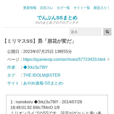
更新情報
注目スレ
タグ一覧
サイト一覧
殿堂入り！
でんぶんSSまとめ
SSのまとめブログのアンテナ
【ミリマスSS】昴「朋花が変だ」
公開日
:
2023年07月25日 13時55分
ページ
:
https://ayamevip.com/archives/57723433.html
作者
:
◆3rkz3u79tY
タグ
:
THE IDOLM@STER
サイト
:
あやめ速報-SSまとめ-
1 : nanokoru ◆3rkz3u79tY - 2014/07/26
18:48:01.92 6Wc7fI4nO 1/9
ミリオンライブのSSです。設定がゲームと違い本