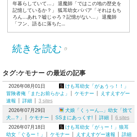
年暮らしていて…」 退魔師「ではこの地の歴史を
記憶しているか？」 狐耳幼女ババア「それはもち
ろん…あれ？嘘じゃろ？記憶がない…」 退魔師
「フン、語るに落ちた...
続きを読む
タグ:ケモナー の最近の記事
2026年08月01日
けも耳幼女「がぁうっ！！」
冒険者俺「またお前らかよ」
ケモナー
えすえすゲー
速報
詳細
3 sites
2026年07月29日
犬娘「くぅーん...」幼女「捨て
犬...？」
ケモナー
SSまにあっくす!
詳細
6 sites
2026年07月18日
けも耳幼女「がぅー！」狼耳
幼女「ぐるー！」
ケモナー
えすえすゲー速報
詳細