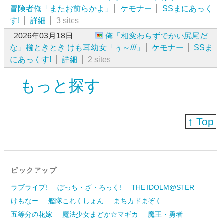
冒険者俺「またお前らかよ」
ケモナー
SSまにあっく
す!
詳細
3 sites
2026年03月18日
俺「相変わらずでかい尻尾だ
な」櫛ときとき けも耳幼女「ぅ～///」
ケモナー
SSま
にあっくす!
詳細
2 sites
もっと探す
↑ Top
ピックアップ
ラブライブ!
ぼっち・ざ・ろっく!
THE IDOLM@STER
けもなー
艦隊これくしょん
まちカドまぞく
五等分の花嫁
魔法少女まどか☆マギカ
魔王・勇者