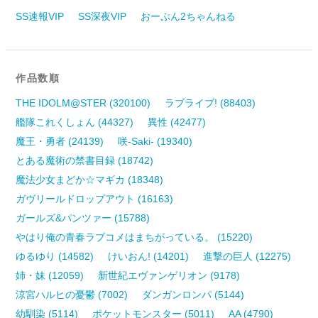
SS速報VIP
SS深夜VIP
おーぷん2ちゃんねる
作品数順
THE IDOLM@STER (320100)
ラブライブ! (88403)
艦隊これくしょん (44327)
異性 (42477)
魔王・勇者 (24139)
咲-Saki- (19340)
とある魔術の禁書目録 (18742)
魔法少女まどか☆マギカ (18348)
ガヴリールドロップアウト (16163)
ガールズ&パンツァー (15788)
やはり俺の青春ラブコメはまちがっている。 (15220)
ゆるゆり (14582)
けいおん! (14201)
進撃の巨人 (12275)
姉・妹 (12059)
新世紀エヴァンゲリオン (9178)
涼宮ハルヒの憂鬱 (7002)
ダンガンロンパ (5144)
幼馴染 (5114)
ポケットモンスター (5011)
AA (4790)