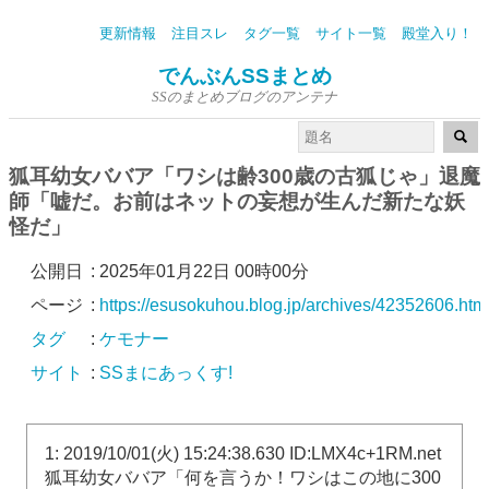
更新情報
注目スレ
タグ一覧
サイト一覧
殿堂入り！
でんぶんSSまとめ
SSのまとめブログのアンテナ
狐耳幼女ババア「ワシは齢300歳の古狐じゃ」退魔
師「嘘だ。お前はネットの妄想が生んだ新たな妖
怪だ」
公開日
:
2025年01月22日 00時00分
ページ
:
https://esusokuhou.blog.jp/archives/42352606.htm
タグ
:
ケモナー
サイト
:
SSまにあっくす!
1: 2019/10/01(火) 15:24:38.630 ID:LMX4c+1RM.net
狐耳幼女ババア「何を言うか！ワシはこの地に300