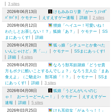
3 sites
2026年06月13日
けもみみロリ妻「がーう｣ｼｯﾎﾟ
ﾊﾟﾀﾊﾟﾀ
ケモナー
えすえすゲー速報
詳細
2 sites
2026年06月12日
狸娘「ヘイユー！可愛いね！
わたしとお茶しない！？」狐娘「あ？」
ケモナー
SS
まにあっくす!
詳細
2026年04月28日
狐っ娘「シチューとか食べた
いんじゃけど」男「…」
ケモナー
SSまにあっくす!
詳細
4 sites
2026年04月20日
なろう獣耳奴隷娘「どうせ貴
方もボクに酷いことするんでしょ？」なろう主人公「まあ
食えよ」（ご馳走ｽｯ 獣耳娘「！？」
ケモナー
SSま
にあっくす!
詳細
3 sites
2026年04月08日
狐娘「うどんがいいのじ
ゃ！ おーうーどーんー！」
ケモナー
えすえすゲー
速報
詳細
5 sites
2026年03月25日
けも耳幼女「がぁうっ！！」