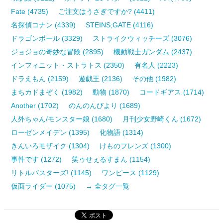
Fate (4735)
ご注文はうさぎですか? (4411)
名探偵コナン (4339)
STEINS;GATE (4116)
ドラゴンボール (3329)
ストライクウィッチーズ (3076)
ジョジョの奇妙な冒険 (2895)
機動戦士ガンダム (2437)
インフィニット・ストラトス (2350)
有名人 (2223)
ドラえもん (2159)
遊戯王 (2136)
その他 (1982)
まちカドまぞく (1982)
動物 (1870)
コードギアス (1714)
Another (1702)
のんのんびより (1689)
人外ちゃん/モンスター娘 (1680)
月刊少女野崎くん (1672)
ローゼンメイデン (1395)
化物語 (1314)
きんいろモザイク (1304)
けものフレンズ (1300)
事件です (1272)
笑ゥせぇるすまん (1154)
リトルバスターズ! (1145)
ワンピース (1129)
仮面ライダー (1075)
→ 全タグ一覧