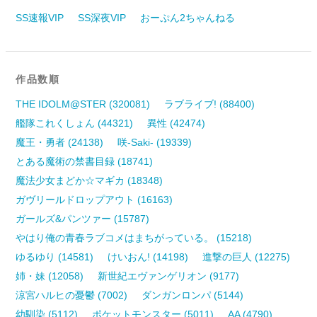
SS速報VIP
SS深夜VIP
おーぷん2ちゃんねる
作品数順
THE IDOLM@STER (320081)
ラブライブ! (88400)
艦隊これくしょん (44321)
異性 (42474)
魔王・勇者 (24138)
咲-Saki- (19339)
とある魔術の禁書目録 (18741)
魔法少女まどか☆マギカ (18348)
ガヴリールドロップアウト (16163)
ガールズ&パンツァー (15787)
やはり俺の青春ラブコメはまちがっている。 (15218)
ゆるゆり (14581)
けいおん! (14198)
進撃の巨人 (12275)
姉・妹 (12058)
新世紀エヴァンゲリオン (9177)
涼宮ハルヒの憂鬱 (7002)
ダンガンロンパ (5144)
幼馴染 (5112)
ポケットモンスター (5011)
AA (4790)