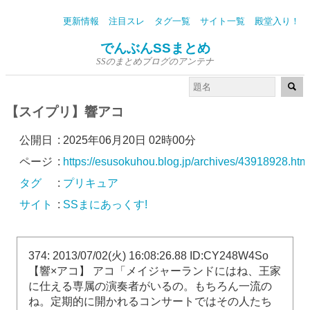
更新情報
注目スレ
タグ一覧
サイト一覧
殿堂入り！
でんぶんSSまとめ
SSのまとめブログのアンテナ
【スイプリ】響アコ
公開日
:
2025年06月20日 02時00分
ページ
:
https://esusokuhou.blog.jp/archives/43918928.htm
タグ
:
プリキュア
サイト
:
SSまにあっくす!
374: 2013/07/02(火) 16:08:26.88 ID:CY248W4So
【響×アコ】 アコ「メイジャーランドにはね、王家
に仕える専属の演奏者がいるの。もちろん一流の
ね。定期的に開かれるコンサートではその人たち