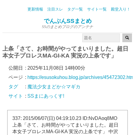
更新情報
注目スレ
タグ一覧
サイト一覧
殿堂入り！
でんぶんSSまとめ
SSのまとめブログのアンテナ
上条「さて、お時間がやってまいりました。超日
本女子プロレスMA-GI-KA 実況の上条です」
公開日
:
2025年11月08日 14時00分
ページ
:
https://esusokuhou.blog.jp/archives/45472302.htm
タグ
:
魔法少女まどか☆マギカ
サイト
:
SSまにあっくす!
337: 2015/06/07(日) 04:19:10.23 ID:NvDAoq8MO
上条「さて、お時間がやってまいりました。超日
本女子プロレスMA-GI-KA 実況の上条です」 中沢