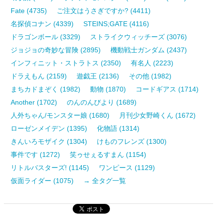
Fate (4735)
ご注文はうさぎですか? (4411)
名探偵コナン (4339)
STEINS;GATE (4116)
ドラゴンボール (3329)
ストライクウィッチーズ (3076)
ジョジョの奇妙な冒険 (2895)
機動戦士ガンダム (2437)
インフィニット・ストラトス (2350)
有名人 (2223)
ドラえもん (2159)
遊戯王 (2136)
その他 (1982)
まちカドまぞく (1982)
動物 (1870)
コードギアス (1714)
Another (1702)
のんのんびより (1689)
人外ちゃん/モンスター娘 (1680)
月刊少女野崎くん (1672)
ローゼンメイデン (1395)
化物語 (1314)
きんいろモザイク (1304)
けものフレンズ (1300)
事件です (1272)
笑ゥせぇるすまん (1154)
リトルバスターズ! (1145)
ワンピース (1129)
仮面ライダー (1075)
→ 全タグ一覧