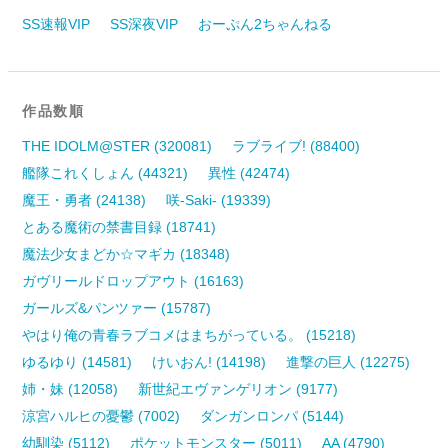
SS速報VIP
SS深夜VIP
おーぷん2ちゃんねる
作品数順
THE IDOLM@STER (320081)
ラブライブ! (88400)
艦隊これくしょん (44321)
異性 (42474)
魔王・勇者 (24138)
咲-Saki- (19339)
とある魔術の禁書目録 (18741)
魔法少女まどか☆マギカ (18348)
ガヴリールドロップアウト (16163)
ガールズ&パンツァー (15787)
やはり俺の青春ラブコメはまちがっている。 (15218)
ゆるゆり (14581)
けいおん! (14198)
進撃の巨人 (12275)
姉・妹 (12058)
新世紀エヴァンゲリオン (9177)
涼宮ハルヒの憂鬱 (7002)
ダンガンロンパ (5144)
幼馴染 (5112)
ポケットモンスター (5011)
AA (4790)