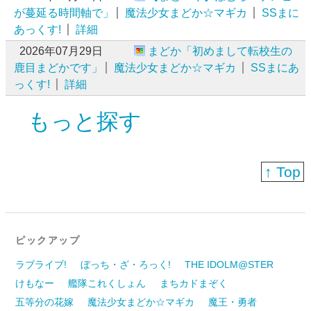
が蔓延る時間軸で」
魔法少女まどか☆マギカ
SSまに
あっくす!
詳細
2026年07月29日
まどか「初めまして転校生の
鹿目まどかです」
魔法少女まどか☆マギカ
SSまにあ
っくす!
詳細
もっと探す
↑ Top
ピックアップ
ラブライブ!
ぼっち・ざ・ろっく!
THE IDOLM@STER
けもなー
艦隊これくしょん
まちカドまぞく
五等分の花嫁
魔法少女まどか☆マギカ
魔王・勇者