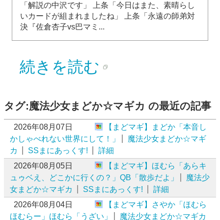
「解説の中沢です」 上条「今日はまた、素晴らし
いカードが組まれましたね」 上条「永遠の師弟対
決『佐倉杏子vs巴マミ...
続きを読む
タグ:魔法少女まどか☆マギカ の最近の記事
2026年08月07日
【まどマギ】まどか「本音し
かしゃべれない世界にして！」
魔法少女まどか☆マギ
カ
SSまにあっくす!
詳細
2026年08月05日
【まどマギ】ほむら「あらキ
ュゥベえ、どこかに行くの？」QB「散歩だよ」
魔法少
女まどか☆マギカ
SSまにあっくす!
詳細
2026年08月04日
【まどマギ】さやか「ほむら
ほむらー」ほむら「うざい」
魔法少女まどか☆マギカ