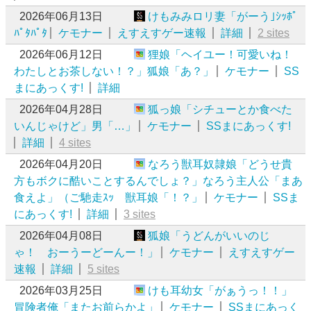
2026年06月13日
けもみみロリ妻「がーう｣ｼｯﾎﾟ
ﾊﾟﾀﾊﾟﾀ
ケモナー
えすえすゲー速報
詳細
2 sites
2026年06月12日
狸娘「ヘイユー！可愛いね！
わたしとお茶しない！？」狐娘「あ？」
ケモナー
SS
まにあっくす!
詳細
2026年04月28日
狐っ娘「シチューとか食べた
いんじゃけど」男「…」
ケモナー
SSまにあっくす!
詳細
4 sites
2026年04月20日
なろう獣耳奴隷娘「どうせ貴
方もボクに酷いことするんでしょ？」なろう主人公「まあ
食えよ」（ご馳走ｽｯ 獣耳娘「！？」
ケモナー
SSま
にあっくす!
詳細
3 sites
2026年04月08日
狐娘「うどんがいいのじ
ゃ！ おーうーどーんー！」
ケモナー
えすえすゲー
速報
詳細
5 sites
2026年03月25日
けも耳幼女「がぁうっ！！」
冒険者俺「またお前らかよ」
ケモナー
SSまにあっく