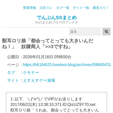
更新情報
注目スレ
タグ一覧
サイト一覧
殿堂入り！
でんぶんSSまとめ
SSのまとめブログのアンテナ
獣耳ロリ娘「都会ってとっても大きいんだ
ね！」 奴隷商人「>>3ですね」
公開日
:
2026年01月16日 05時00分
ページ
:
https://h616r825.livedoor.blog/archives/59640431.
タグ
:
ケモナー
サイト
:
えすえすゲー速報
1: 以下、＼(^o^)／でVIPがお送りします
2017/06/22(木) 13:38:10.371 ID:QizUZ9Y70.net
獣耳ロリ娘「うわあ、都会ってとっても大きいん