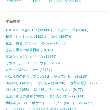
作品数順
THE IDOLM@STER (320081)
ラブライブ! (88400)
艦隊これくしょん (44321)
異性 (42474)
魔王・勇者 (24138)
咲-Saki- (19339)
とある魔術の禁書目録 (18741)
魔法少女まどか☆マギカ (18348)
ガヴリールドロップアウト (16163)
ガールズ&パンツァー (15787)
やはり俺の青春ラブコメはまちがっている。 (15218)
ゆるゆり (14581)
けいおん! (14198)
進撃の巨人 (12275)
姉・妹 (12058)
新世紀エヴァンゲリオン (9177)
涼宮ハルヒの憂鬱 (7002)
ダンガンロンパ (5144)
幼馴染 (5112)
ポケットモンスター (5011)
AA (4790)
Fate (4735)
ご注文はうさぎですか? (4411)