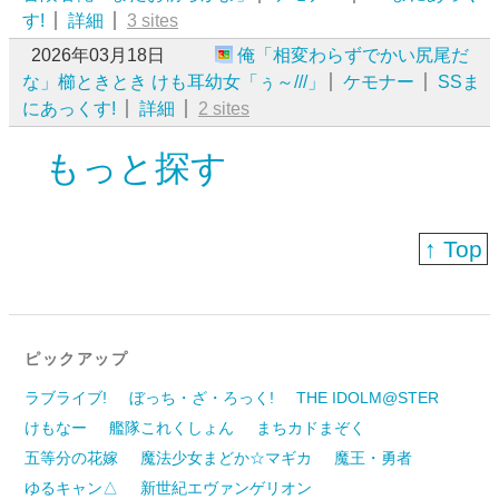
す!
詳細
3 sites
2026年03月18日
俺「相変わらずでかい尻尾だ
な」櫛ときとき けも耳幼女「ぅ～///」
ケモナー
SSま
にあっくす!
詳細
2 sites
もっと探す
↑ Top
ピックアップ
ラブライブ!
ぼっち・ざ・ろっく!
THE IDOLM@STER
けもなー
艦隊これくしょん
まちカドまぞく
五等分の花嫁
魔法少女まどか☆マギカ
魔王・勇者
ゆるキャン△
新世紀エヴァンゲリオン