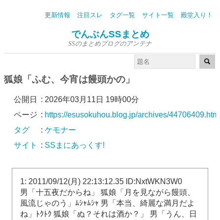
更新情報
注目スレ
タグ一覧
サイト一覧
殿堂入り！
でんぶんSSまとめ
SSのまとめブログのアンテナ
狐娘「ふむ、今宵は饅頭かの」
公開日
:
2026年03月11日 19時00分
ページ
:
https://esusokuhou.blog.jp/archives/44706409.htm
タグ
:
ケモナー
サイト
:
SSまにあっくす!
1: 2011/09/12(月) 22:13:12.35 ID:NxtWKN3W0
男「十五夜だからね」 狐娘「月を見ながら饅頭、
風流じゃのう」ﾑｼｬﾑｼｬ 男「本当、綺麗な満月だよ
ね」ﾄｸﾄｸ 狐娘「ぬ？それは酒か？」 男「うん、日