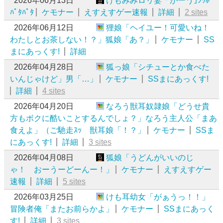
2026年06月13日
けもみみロリ妻「がーう｣ｼｯﾎﾟ
ﾊﾟﾀﾊﾟﾀ
ケモナー
えすえすゲー速報
詳細
2 sites
2026年06月12日
狸娘「ヘイユー！可愛いね！
わたしとお茶しない！？」狐娘「あ？」
ケモナー
SS
まにあっくす!
詳細
2026年04月28日
狐っ娘「シチューとか食べた
いんじゃけど」男「…」
ケモナー
SSまにあっくす!
詳細
4 sites
2026年04月20日
なろう獣耳奴隷娘「どうせ貴
方もボクに酷いことするんでしょ？」なろう主人公「まあ
食えよ」（ご馳走ｽｯ 獣耳娘「！？」
ケモナー
SSま
にあっくす!
詳細
3 sites
2026年04月08日
狐娘「うどんがいいのじ
ゃ！ おーうーどーんー！」
ケモナー
えすえすゲー
速報
詳細
5 sites
2026年03月25日
けも耳幼女「がぁうっ！！」
冒険者俺「またお前らかよ」
ケモナー
SSまにあっく
す!
詳細
3 sites