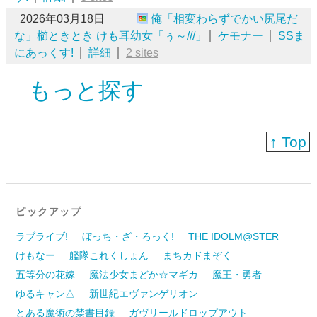
2026年03月18日
俺「相変わらずでかい尻尾だ
な」櫛ときとき けも耳幼女「ぅ～///」
ケモナー
SSま
にあっくす!
詳細
2 sites
もっと探す
↑ Top
ピックアップ
ラブライブ!
ぼっち・ざ・ろっく!
THE IDOLM@STER
けもなー
艦隊これくしょん
まちカドまぞく
五等分の花嫁
魔法少女まどか☆マギカ
魔王・勇者
ゆるキャン△
新世紀エヴァンゲリオン
とある魔術の禁書目録
ガヴリールドロップアウト