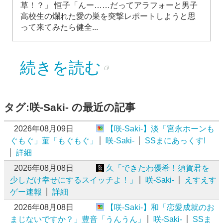
草！？」 恒子「んー……だってアラフォーと男子
高校生の爛れた愛の巣を突撃レポートしようと思
って来てみたら健全...
続きを読む
タグ:咲-Saki- の最近の記事
2026年08月09日
【咲-Saki-】淡「宮永ホーンも
ぐもぐ」菫「もぐもぐ」
咲-Saki-
SSまにあっくす!
詳細
2026年08月08日
久「できたわ優希！須賀君を
少しだけ幸せにするスイッチよ！」
咲-Saki-
えすえす
ゲー速報
詳細
2026年08月08日
【咲-Saki-】和「恋愛成就のお
まじないですか？」豊音「うんうん」
咲-Saki-
SSま