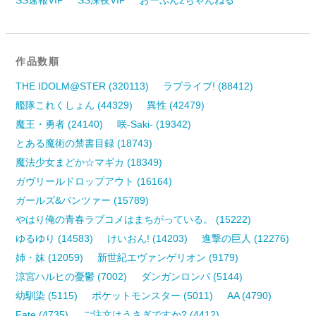
作品数順
THE IDOLM@STER (320113)
ラブライブ! (88412)
艦隊これくしょん (44329)
異性 (42479)
魔王・勇者 (24140)
咲-Saki- (19342)
とある魔術の禁書目録 (18743)
魔法少女まどか☆マギカ (18349)
ガヴリールドロップアウト (16164)
ガールズ&パンツァー (15789)
やはり俺の青春ラブコメはまちがっている。 (15222)
ゆるゆり (14583)
けいおん! (14203)
進撃の巨人 (12276)
姉・妹 (12059)
新世紀エヴァンゲリオン (9179)
涼宮ハルヒの憂鬱 (7002)
ダンガンロンパ (5144)
幼馴染 (5115)
ポケットモンスター (5011)
AA (4790)
Fate (4735)
ご注文はうさぎですか? (4412)