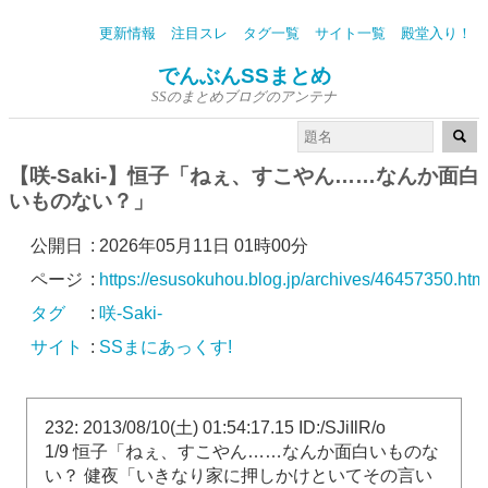
更新情報
注目スレ
タグ一覧
サイト一覧
殿堂入り！
でんぶんSSまとめ
SSのまとめブログのアンテナ
【咲-Saki-】恒子「ねぇ、すこやん……なんか面白
いものない？」
公開日
:
2026年05月11日 01時00分
ページ
:
https://esusokuhou.blog.jp/archives/46457350.htm
タグ
:
咲-Saki-
サイト
:
SSまにあっくす!
232: 2013/08/10(土) 01:54:17.15 ID:/SJiIlR/o
1/9 恒子「ねぇ、すこやん……なんか面白いものな
い？ 健夜「いきなり家に押しかけといてその言い