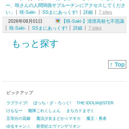
ー、咲さんの人間関係サブルーチンにアクセスしてくださ
い」
咲-Saki-
SSまにあっくす!
詳細
7 sites
2026年08月01日
【咲-Saki-】清澄高校七不思議
咲-Saki-
SSまにあっくす!
詳細
7 sites
もっと探す
↑ Top
ピックアップ
ラブライブ!
ぼっち・ざ・ろっく!
THE IDOLM@STER
けもなー
艦隊これくしょん
まちカドまぞく
五等分の花嫁
魔法少女まどか☆マギカ
魔王・勇者
ゆるキャン△
新世紀エヴァンゲリオン