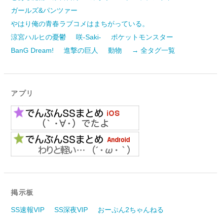
ガールズ&パンツァー
やはり俺の青春ラブコメはまちがっている。
涼宮ハルヒの憂鬱
咲-Saki-
ポケットモンスター
BanG Dream!
進撃の巨人
動物
→ 全タグ一覧
アプリ
掲示板
SS速報VIP
SS深夜VIP
おーぷん2ちゃんねる