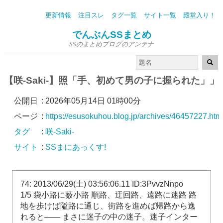
更新情報
注目スレ
タグ一覧
サイト一覧
殿堂入り！
でんぶんSSまとめ
SSのまとめブログのアンテナ
【咲-Saki-】照「手、初めて男の子に握られた」」
公開日
:
2026年05月14日 01時00分
ページ
:
https://esusokuhou.blog.jp/archives/46457227.htm
タグ
:
咲-Saki-
サイト
:
SSまにあっくす!
74: 2013/06/29(土) 03:56:06.11 ID:3PvvzNnpo
1/5 袋小路に薮小路 順路、迂回路、遠路に迷路 路
地を歩けば隘路に通じ、街路を進めば帰路から逸
れると―― まさに迷子の中の迷子。迷子インター