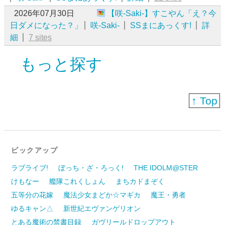
2026年07月30日
【咲-Saki-】すこやん「え？今
日ダメになった？」
咲-Saki-
SSまにあっくす!
詳
細
7 sites
もっと探す
↑ Top
ピックアップ
ラブライブ!
ぼっち・ざ・ろっく!
THE IDOLM@STER
けもなー
艦隊これくしょん
まちカドまぞく
五等分の花嫁
魔法少女まどか☆マギカ
魔王・勇者
ゆるキャン△
新世紀エヴァンゲリオン
とある魔術の禁書目録
ガヴリールドロップアウト