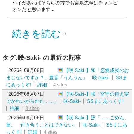
ハイがあればそちらの方でも宮永先輩はチャンピ
オンだと思います...
続きを読む
タグ:咲-Saki- の最近の記事
2026年08月08日
【咲-Saki-】和「恋愛成就のお
まじないですか？」豊音「うんうん」
咲-Saki-
SSま
にあっくす!
詳細
4 sites
2026年08月07日
【咲-Saki-】咲「宮守の控え室
でかわいがられた……」
咲-Saki-
SSまにあっくす!
詳細
3 sites
2026年08月06日
【咲-Saki-】照「……ごめん、
菫。 付き合うことはできない」
咲-Saki-
SSまにあ
っくす!
詳細
4 sites