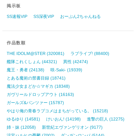
掲示板
SS速報VIP
SS深夜VIP
おーぷん2ちゃんねる
作品数順
THE IDOLM@STER (320081)
ラブライブ! (88400)
艦隊これくしょん (44321)
異性 (42474)
魔王・勇者 (24138)
咲-Saki- (19339)
とある魔術の禁書目録 (18741)
魔法少女まどか☆マギカ (18348)
ガヴリールドロップアウト (16163)
ガールズ&パンツァー (15787)
やはり俺の青春ラブコメはまちがっている。 (15218)
ゆるゆり (14581)
けいおん! (14198)
進撃の巨人 (12275)
姉・妹 (12058)
新世紀エヴァンゲリオン (9177)
涼宮ハルヒの憂鬱 (7002)
ダンガンロンパ (5144)