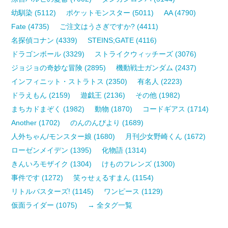
幼馴染 (5112)
ポケットモンスター (5011)
AA (4790)
Fate (4735)
ご注文はうさぎですか? (4411)
名探偵コナン (4339)
STEINS;GATE (4116)
ドラゴンボール (3329)
ストライクウィッチーズ (3076)
ジョジョの奇妙な冒険 (2895)
機動戦士ガンダム (2437)
インフィニット・ストラトス (2350)
有名人 (2223)
ドラえもん (2159)
遊戯王 (2136)
その他 (1982)
まちカドまぞく (1982)
動物 (1870)
コードギアス (1714)
Another (1702)
のんのんびより (1689)
人外ちゃん/モンスター娘 (1680)
月刊少女野崎くん (1672)
ローゼンメイデン (1395)
化物語 (1314)
きんいろモザイク (1304)
けものフレンズ (1300)
事件です (1272)
笑ゥせぇるすまん (1154)
リトルバスターズ! (1145)
ワンピース (1129)
仮面ライダー (1075)
→ 全タグ一覧