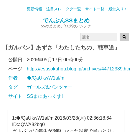
更新情報
注目スレ
タグ一覧
サイト一覧
殿堂入り！
でんぶんSSまとめ
SSのまとめブログのアンテナ
【ガルパン】あずさ「わたしたちの、戦車道」
公開日
:
2026年05月17日 00時00分
ページ
:
https://esusokuhou.blog.jp/archives/44712389.htm
作者
:
◆/QaUkwW1af/m
タグ
:
ガールズ&パンツァー
サイト
:
SSまにあっくす!
1:◆/QaUkwW1af/m 2016/03/28(月) 02:36:18.64
ID:aQWA82bq0
ガルパンの1年生が3年になった設定で書いとりま