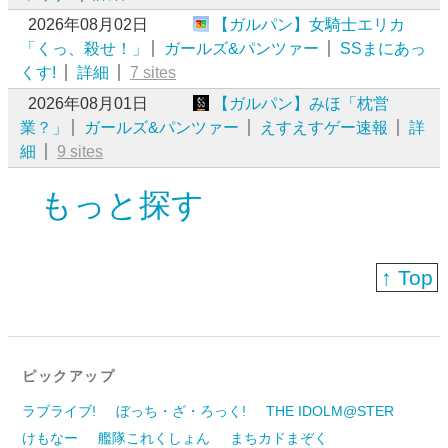
2026年08月02日
【ガルパン】女騎士エリカ
「くっ、殺せ！」
ガールズ&パンツァー
SSまにあっ
くす!
詳細
7 sites
2026年08月01日
【ガルパン】みほ「枕営
業？」
ガールズ&パンツァー
えすえすゲー速報
詳
細
9 sites
もっと探す
↑ Top
ピックアップ
ラブライブ!
ぼっち・ざ・ろっく!
THE IDOLM@STER
けもなー
艦隊これくしょん
まちカドまぞく