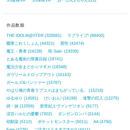
作品数順
THE IDOLM@STER (320081)
ラブライブ! (88400)
艦隊これくしょん (44321)
異性 (42474)
魔王・勇者 (24138)
咲-Saki- (19339)
とある魔術の禁書目録 (18741)
魔法少女まどか☆マギカ (18348)
ガヴリールドロップアウト (16163)
ガールズ&パンツァー (15787)
やはり俺の青春ラブコメはまちがっている。 (15218)
ゆるゆり (14581)
けいおん! (14198)
進撃の巨人 (12275)
姉・妹 (12058)
新世紀エヴァンゲリオン (9177)
涼宮ハルヒの憂鬱 (7002)
ダンガンロンパ (5144)
幼馴染 (5112)
ポケットモンスター (5011)
AA (4790)
Fate (4735)
ご注文はうさぎですか? (4411)