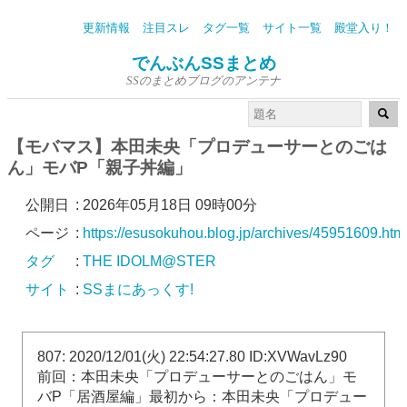
更新情報
注目スレ
タグ一覧
サイト一覧
殿堂入り！
でんぶんSSまとめ
SSのまとめブログのアンテナ
【モバマス】本田未央「プロデューサーとのごは
ん」モバP「親子丼編」
公開日
:
2026年05月18日 09時00分
ページ
:
https://esusokuhou.blog.jp/archives/45951609.htm
タグ
:
THE IDOLM@STER
サイト
:
SSまにあっくす!
807: 2020/12/01(火) 22:54:27.80 ID:XVWavLz90
前回：本田未央「プロデューサーとのごはん」モ
バP「居酒屋編」最初から：本田未央「プロデュー