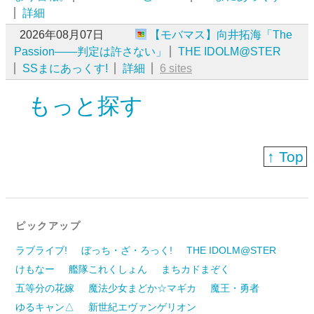
詳細
2026年08月07日
【モバマス】向井拓海「The
Passion――判定は許さない」
THE IDOLM@STER
SSまにあっくす!
詳細
6 sites
もっと探す
↑ Top
ピックアップ
ラブライブ!
ぼっち・ざ・ろっく!
THE IDOLM@STER
けもなー
艦隊これくしょん
まちカドまぞく
五等分の花嫁
魔法少女まどか☆マギカ
魔王・勇者
ゆるキャン△
新世紀エヴァンゲリオン