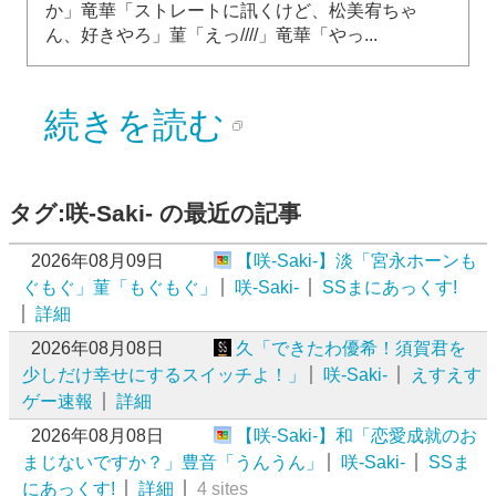
か」竜華「ストレートに訊くけど、松美宥ちゃ
ん、好きやろ」菫「えっ////」竜華「やっ...
続きを読む
タグ:咲-Saki- の最近の記事
2026年08月09日
【咲-Saki-】淡「宮永ホーンも
ぐもぐ」菫「もぐもぐ」
咲-Saki-
SSまにあっくす!
詳細
2026年08月08日
久「できたわ優希！須賀君を
少しだけ幸せにするスイッチよ！」
咲-Saki-
えすえす
ゲー速報
詳細
2026年08月08日
【咲-Saki-】和「恋愛成就のお
まじないですか？」豊音「うんうん」
咲-Saki-
SSま
にあっくす!
詳細
4 sites