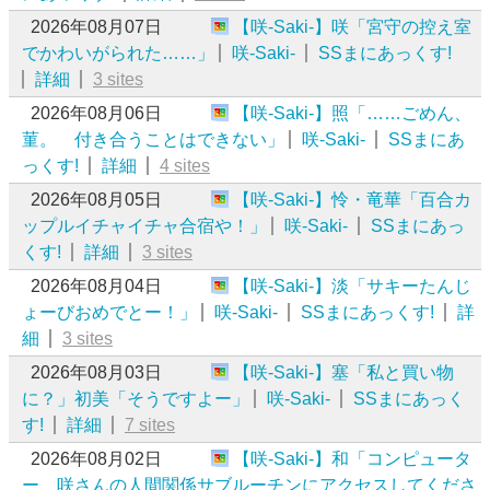
2026年08月07日
【咲-Saki-】咲「宮守の控え室
でかわいがられた……」
咲-Saki-
SSまにあっくす!
詳細
3 sites
2026年08月06日
【咲-Saki-】照「……ごめん、
菫。 付き合うことはできない」
咲-Saki-
SSまにあ
っくす!
詳細
4 sites
2026年08月05日
【咲-Saki-】怜・竜華「百合カ
ップルイチャイチャ合宿や！」
咲-Saki-
SSまにあっ
くす!
詳細
3 sites
2026年08月04日
【咲-Saki-】淡「サキーたんじ
ょーびおめでとー！」
咲-Saki-
SSまにあっくす!
詳
細
3 sites
2026年08月03日
【咲-Saki-】塞「私と買い物
に？」初美「そうですよー」
咲-Saki-
SSまにあっく
す!
詳細
7 sites
2026年08月02日
【咲-Saki-】和「コンピュータ
ー、咲さんの人間関係サブルーチンにアクセスしてくださ