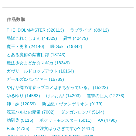
作品数順
THE IDOLM@STER (320113)
ラブライブ! (88412)
艦隊これくしょん (44329)
異性 (42479)
魔王・勇者 (24140)
咲-Saki- (19342)
とある魔術の禁書目録 (18743)
魔法少女まどか☆マギカ (18349)
ガヴリールドロップアウト (16164)
ガールズ&パンツァー (15789)
やはり俺の青春ラブコメはまちがっている。 (15222)
ゆるゆり (14583)
けいおん! (14203)
進撃の巨人 (12276)
姉・妹 (12059)
新世紀エヴァンゲリオン (9179)
涼宮ハルヒの憂鬱 (7002)
ダンガンロンパ (5144)
幼馴染 (5115)
ポケットモンスター (5011)
AA (4790)
Fate (4735)
ご注文はうさぎですか? (4412)