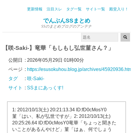
更新情報
注目スレ
タグ一覧
サイト一覧
殿堂入り！
でんぶんSSまとめ
SSのまとめブログのアンテナ
【咲-Saki-】竜華「もしもし弘世菫さん？」
公開日
:
2026年05月29日 01時00分
ページ
:
https://esusokuhou.blog.jp/archives/45920936.htm
タグ
:
咲-Saki-
サイト
:
SSまにあっくす!
1: 2012/10/13(土) 20:21:13.34 ID:fD0cMosY0
菫「はい、私が弘世ですが」2: 2012/10/13(土)
20:25:26.64 ID:fD0cMosY0竜華「ちょっと聞きた
いことがあるんやけど」菫「はぁ、何でしょう