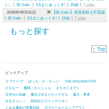
い」
咲-Saki-
SSまにあっくす!
詳細
7 sites
2026年08月01日
【咲-Saki-】清澄高校七不思議
咲-Saki-
SSまにあっくす!
詳細
7 sites
もっと探す
↑ Top
ピックアップ
ラブライブ!
ぼっち・ざ・ろっく!
THE IDOLM@STER
けもなー
艦隊これくしょん
まちカドまぞく
五等分の花嫁
魔法少女まどか☆マギカ
魔王・勇者
ゆるキャン△
新世紀エヴァンゲリオン
とある魔術の禁書目録
ガヴリールドロップアウト