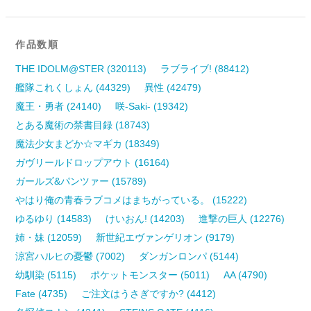
作品数順
THE IDOLM@STER (320113)
ラブライブ! (88412)
艦隊これくしょん (44329)
異性 (42479)
魔王・勇者 (24140)
咲-Saki- (19342)
とある魔術の禁書目録 (18743)
魔法少女まどか☆マギカ (18349)
ガヴリールドロップアウト (16164)
ガールズ&パンツァー (15789)
やはり俺の青春ラブコメはまちがっている。 (15222)
ゆるゆり (14583)
けいおん! (14203)
進撃の巨人 (12276)
姉・妹 (12059)
新世紀エヴァンゲリオン (9179)
涼宮ハルヒの憂鬱 (7002)
ダンガンロンパ (5144)
幼馴染 (5115)
ポケットモンスター (5011)
AA (4790)
Fate (4735)
ご注文はうさぎですか? (4412)