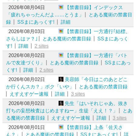
2026年08月04日
【禁書目録】インデックス
「疲れちゃったんだよ……とうま」
とある魔術の禁書目
録
SSまにあっくす!
詳細
2026年08月03日
【禁書目録】一方通行｢結標、
さらしはァ？｣
とある魔術の禁書目録
SSまにあっく
す!
詳細
2 sites
2026年08月02日
【禁書目録】一方通行「バト
ルで友達づくり」
とある魔術の禁書目録
SSまにあっ
くす!
詳細
2 sites
2026年08月02日
美容師「今日はこのあとどこ
か行くんスカ？」ボク「いや」
とある魔術の禁書目録
えすえすゲー速報
詳細
3 sites
2026年08月02日
先生「はいそれじゃあ、抜き
打ちの妄想検査はじめますねー」生徒「ええ！？」
とあ
る魔術の禁書目録
えすえすゲー速報
詳細
3 sites
2026年08月01日
【禁書目録】上条「佐天さ
ん？」
とある魔術の禁書目録
SSまにあっくす!
詳