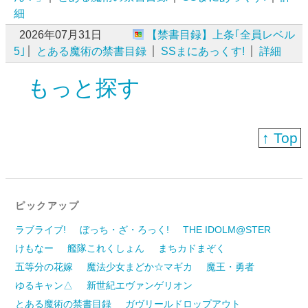
細
2026年07月31日
【禁書目録】上条｢全員レベル
5｣
とある魔術の禁書目録
SSまにあっくす!
詳細
もっと探す
↑ Top
ピックアップ
ラブライブ!
ぼっち・ざ・ろっく!
THE IDOLM@STER
けもなー
艦隊これくしょん
まちカドまぞく
五等分の花嫁
魔法少女まどか☆マギカ
魔王・勇者
ゆるキャン△
新世紀エヴァンゲリオン
とある魔術の禁書目録
ガヴリールドロップアウト