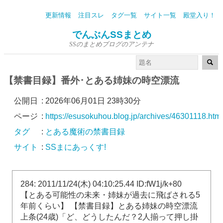
更新情報
注目スレ
タグ一覧
サイト一覧
殿堂入り！
でんぶんSSまとめ
SSのまとめブログのアンテナ
【禁書目録】番外･とある姉妹の時空漂流
公開日
:
2026年06月01日 23時30分
ページ
:
https://esusokuhou.blog.jp/archives/46301118.html
タグ
:
とある魔術の禁書目録
サイト
:
SSまにあっくす!
284: 2011/11/24(木) 04:10:25.44 ID:fW1j/k+80
【とある可能性の未来・姉妹が過去に飛ばされる5
年前くらい】 【禁書目録】とある姉妹の時空漂流
上条(24歳)「ど、どうしたんだ？2人揃って押し掛