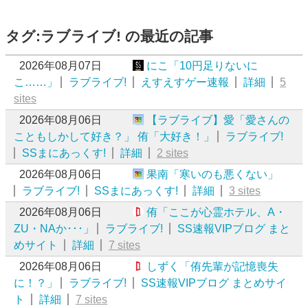
タグ:ラブライブ! の最近の記事
2026年08月07日
にこ「10円足りないに
こ……」
ラブライブ!
えすえすゲー速報
詳細
5
sites
2026年08月06日
【ラブライブ】愛「愛さんの
こともしかして好き？」 侑「大好き！」
ラブライブ!
SSまにあっくす!
詳細
2 sites
2026年08月06日
果南「寒いのも悪くない」
ラブライブ!
SSまにあっくす!
詳細
3 sites
2026年08月06日
侑「ここが心霊ホテル、A・
ZU・NAか･･･」
ラブライブ!
SS速報VIPブログ まと
めサイト
詳細
7 sites
2026年08月06日
しずく「侑先輩が記憶喪失
に！？」
ラブライブ!
SS速報VIPブログ まとめサイ
ト
詳細
7 sites