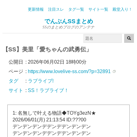
更新情報
注目スレ
タグ一覧
サイト一覧
殿堂入り！
でんぶんSSまとめ
SSのまとめブログのアンテナ
【SS】美里「愛ちゃんの武勇伝」
公開日
:
2026年06月02日 18時00分
ページ
:
https://www.lovelive-ss.com/?p=32891
タグ
:
ラブライブ!
サイト
:
SS！ラブライブ！
1: 名無しで叶える物語◆TOYg3ezN★
2026/06/01(月) 21:13:54 ID:???00
デンデンデンデデンデデンデンデン
デンデンデンデデンデデンデンデン