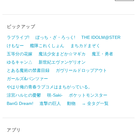
ピックアップ
ラブライブ!
ぼっち・ざ・ろっく!
THE IDOLM@STER
けもなー
艦隊これくしょん
まちカドまぞく
五等分の花嫁
魔法少女まどか☆マギカ
魔王・勇者
ゆるキャン△
新世紀エヴァンゲリオン
とある魔術の禁書目録
ガヴリールドロップアウト
ガールズ&パンツァー
やはり俺の青春ラブコメはまちがっている。
涼宮ハルヒの憂鬱
咲-Saki-
ポケットモンスター
BanG Dream!
進撃の巨人
動物
→ 全タグ一覧
アプリ