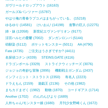
ガヴリールドロップアウト (16163)
ガールズ&パンツァー (15787)
やはり俺の青春ラブコメはまちがっている。 (15218)
ゆるゆり (14581)
けいおん! (14198)
進撃の巨人 (12275)
姉・妹 (12058)
新世紀エヴァンゲリオン (9177)
涼宮ハルヒの憂鬱 (7002)
ダンガンロンパ (5144)
幼馴染 (5112)
ポケットモンスター (5011)
AA (4790)
Fate (4735)
ご注文はうさぎですか? (4411)
名探偵コナン (4339)
STEINS;GATE (4116)
ドラゴンボール (3329)
ストライクウィッチーズ (3076)
ジョジョの奇妙な冒険 (2895)
機動戦士ガンダム (2437)
インフィニット・ストラトス (2350)
有名人 (2223)
ドラえもん (2159)
遊戯王 (2136)
その他 (1982)
まちカドまぞく (1982)
動物 (1870)
コードギアス (1714)
Another (1702)
のんのんびより (1689)
人外ちゃん/モンスター娘 (1680)
月刊少女野崎くん (1672)