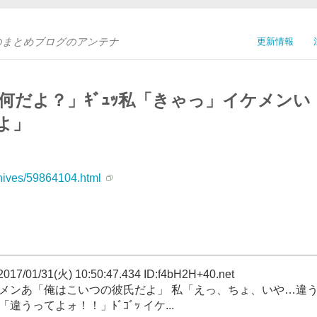
Sのまとめブログのアンテナ
更新情報
だよ？」ｷﾞｭｯ私「きゃっ」イケメンい
よ」
chives/59864104.html
1/31(火) 10:50:47.434 ID:f4bH2H+40.net
ケメンあ「俺はこいつの彼氏だよ」 私「えっ、ちょ、いや…違
うってよォ！！」ﾄﾞｺﾞｯ イケ...