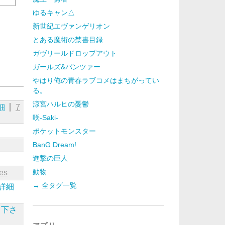
ゆるキャン△
新世紀エヴァンゲリオン
とある魔術の禁書目録
ガヴリールドロップアウト
ガールズ&パンツァー
やはり俺の青春ラブコメはまちがってい
る。
涼宮ハルヒの憂鬱
細
7
咲-Saki-
ポケットモンスター
BanG Dream!
進撃の巨人
動物
tes
→ 全タグ一覧
詳細
て下さ