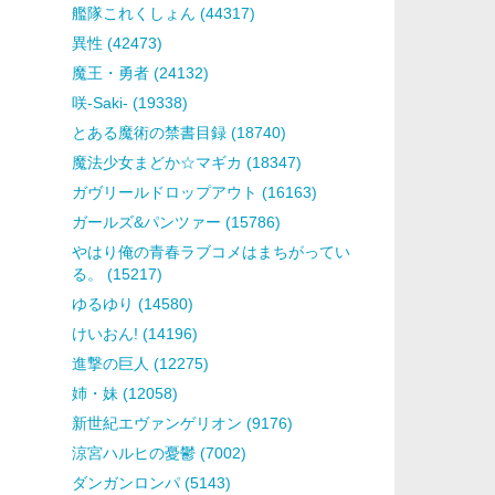
艦隊これくしょん (44317)
異性 (42473)
魔王・勇者 (24132)
咲-Saki- (19338)
とある魔術の禁書目録 (18740)
魔法少女まどか☆マギカ (18347)
ガヴリールドロップアウト (16163)
ガールズ&パンツァー (15786)
やはり俺の青春ラブコメはまちがってい
る。 (15217)
ゆるゆり (14580)
けいおん! (14196)
進撃の巨人 (12275)
姉・妹 (12058)
新世紀エヴァンゲリオン (9176)
涼宮ハルヒの憂鬱 (7002)
ダンガンロンパ (5143)