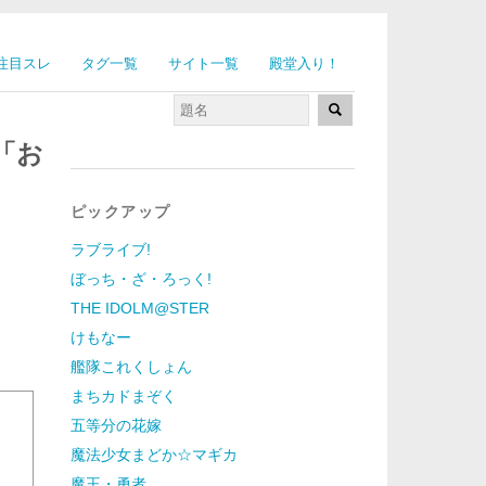
注目スレ
タグ一覧
サイト一覧
殿堂入り！
「お
ピックアップ
ラブライブ!
ぼっち・ざ・ろっく!
THE IDOLM@STER
けもなー
艦隊これくしょん
まちカドまぞく
五等分の花嫁
う
魔法少女まどか☆マギカ
魔王・勇者