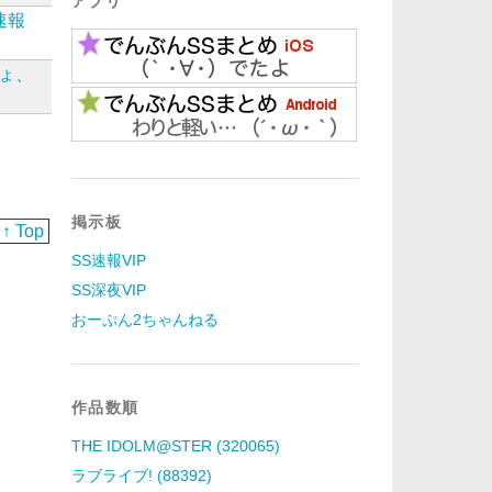
アプリ
速報
ょ、
掲示板
↑ Top
SS速報VIP
SS深夜VIP
おーぷん2ちゃんねる
作品数順
THE IDOLM@STER (320065)
ラブライブ! (88392)