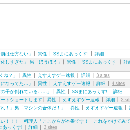
体罰は仕方ない」
異性
SSまにあっくす!
詳細
化しすぎた」 男「ほうほう」
異性
SSまにあっくす!
詳
しくね？」
異性
えすえすゲー速報
詳細
3 sites
リになってた…」
異性
えすえすゲー速報
詳細
4 sites
女の子が倒れている……」
異性
SSまにあっくす!
詳細
ョートショートします
異性
えすえすゲー速報
詳細
3 si
ばれ！」男「マシンの合体だ！」
異性
えすえすゲー速報
味い！！！」料理人「ここからが本番です！ これをかけてみ
にあっくす!
詳細
3 sites