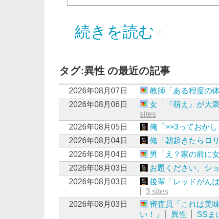
続きを読む
タグ:異性 の最近の記事
2026年08月07日
教師「ある程度の
2026年08月06日
女「『萌え』が大衆
sites
2026年08月05日
俺「>>3っておか
2026年08月04日
俺「朝起きたらロ
2026年08月04日
男「え？家の前に
2026年08月03日
お題ください、シ
2026年08月03日
後輩「レッドがん
3 sites
2026年08月03日
審査員「これは美
い！」
異性
SSま