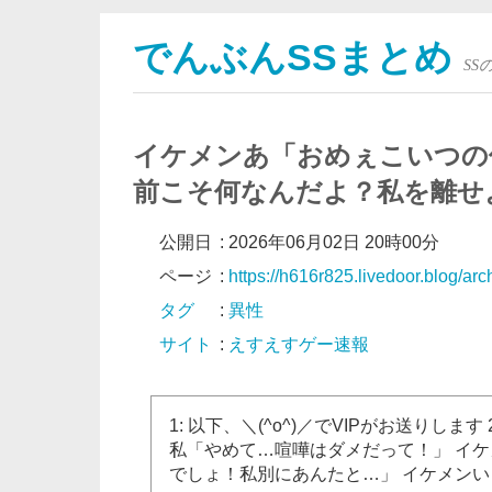
でんぶんSSまとめ
S
イケメンあ「おめぇこいつの何
前こそ何なんだよ？私を離せ
公開日
:
2026年06月02日 20時00分
ページ
:
https://h616r825.livedoor.blog/ar
タグ
:
異性
サイト
:
えすえすゲー速報
1: 以下、＼(^o^)／でVIPがお送りします 2017/0
私「やめて…喧嘩はダメだって！」 イ
でしょ！私別にあんたと…」 イケメンい「違