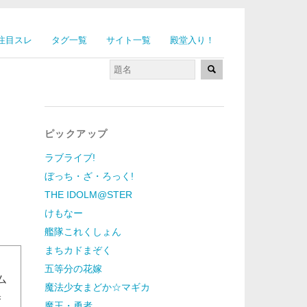
注目スレ
タグ一覧
サイト一覧
殿堂入り！
ピックアップ
ラブライブ!
ぼっち・ざ・ろっく!
THE IDOLM@STER
けもなー
艦隊これくしょん
まちカドまぞく
五等分の花嫁
ム
魔法少女まどか☆マギカ
嗅
魔王・勇者