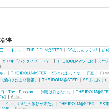
近の記事
三アイドル」
THE IDOLM@STER
SSまにあっくす!
詳
】ありす「パンクハザード？」
THE IDOLM@STER
えす
s
キ」
THE IDOLM@STER
SSまにあっくす!
詳細
13 si
プロ屋内水たまり警報。
THE IDOLM@STER
SSまにあっく
「The Passion――判定は許さない」
THE IDOLM@ST
詳細
6 sites
ろ「ドッキリ番組の依頼が来た」
THE IDOLM@STER
SS速
詳細
5 sites