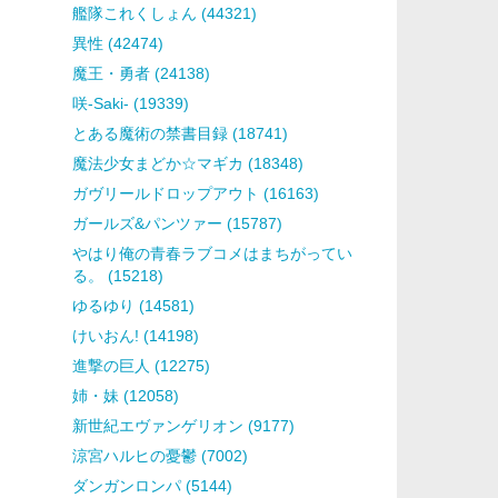
艦隊これくしょん (44321)
異性 (42474)
魔王・勇者 (24138)
咲-Saki- (19339)
とある魔術の禁書目録 (18741)
魔法少女まどか☆マギカ (18348)
ガヴリールドロップアウト (16163)
ガールズ&パンツァー (15787)
やはり俺の青春ラブコメはまちがってい
る。 (15218)
ゆるゆり (14581)
けいおん! (14198)
進撃の巨人 (12275)
姉・妹 (12058)
新世紀エヴァンゲリオン (9177)
涼宮ハルヒの憂鬱 (7002)
ダンガンロンパ (5144)