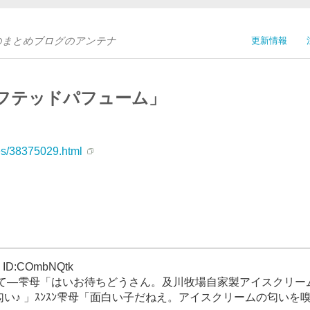
Sのまとめブログのアンテナ
更新情報
フテッドパフューム」
ves/38375029.html
2 ID:COmbNQtk
て―雫母「はいお待ちどうさん。及川牧場自家製アイスクリー
匂い♪ 」ｽﾝｽﾝ雫母「面白い子だねえ。アイスクリームの匂いを