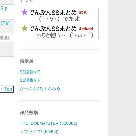
アプリ
SSま
詳細
sites
掲示板
SS速報VIP
SS深夜VIP
おーぷん2ちゃんねる
↑ Top
作品数順
THE IDOLM@STER (320081)
ラブライブ! (88400)