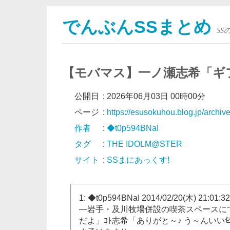
でんぶんSSまとめ
S
【モバマス】一ノ瀬志希「ギ
公開日
:
2026年06月03日 00時00分
ページ
:
https://esusokuhou.blog.jp/archi
作者
:
◆t0p594BNaI
タグ
:
THE IDOLM@STER
サイト
:
SSまにあっくす!
1: ◆t0p594BNaI 2014/02/20(木) 21:01:3
―岩手・及川牧場併設の喫茶スペースに
だよ」ｺﾄ志希「ありがと～♪ う～んいい