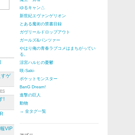
ゆるキャン△
新世紀エヴァンゲリオン
とある魔術の禁書目録
ガヴリールドロップアウト
ガールズ&パンツァー
やはり俺の青春ラブコメはまちがってい
る。
細
涼宮ハルヒの憂鬱
咲-Saki-
えすゲ
ポケットモンスター
BanG Dream!
tes
進撃の巨人
す!
動物
→ 全タグ一覧
ER
報VIP