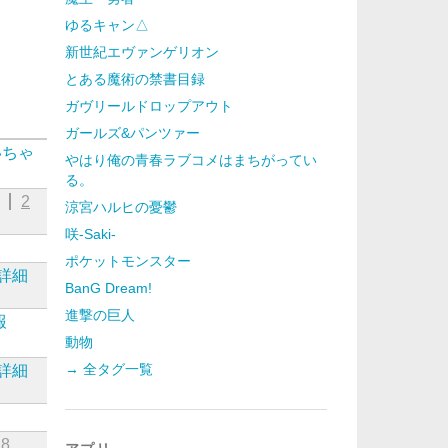
ゆるキャン△
新世紀エヴァンゲリオン
とある魔術の禁書目録
ガヴリールドロップアウト
ガールズ&パンツァー
いちゃ
やはり俺の青春ラブコメはまちがってい
る。
2
涼宮ハルヒの憂鬱
咲-Saki-
ポケットモンスター
詳細
BanG Dream!
進撃の巨人
報
動物
→ 全タグ一覧
詳細
8