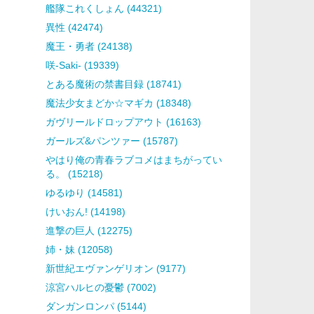
艦隊これくしょん (44321)
異性 (42474)
魔王・勇者 (24138)
咲-Saki- (19339)
とある魔術の禁書目録 (18741)
魔法少女まどか☆マギカ (18348)
ガヴリールドロップアウト (16163)
ガールズ&パンツァー (15787)
やはり俺の青春ラブコメはまちがってい
る。 (15218)
ゆるゆり (14581)
けいおん! (14198)
進撃の巨人 (12275)
姉・妹 (12058)
新世紀エヴァンゲリオン (9177)
涼宮ハルヒの憂鬱 (7002)
ダンガンロンパ (5144)