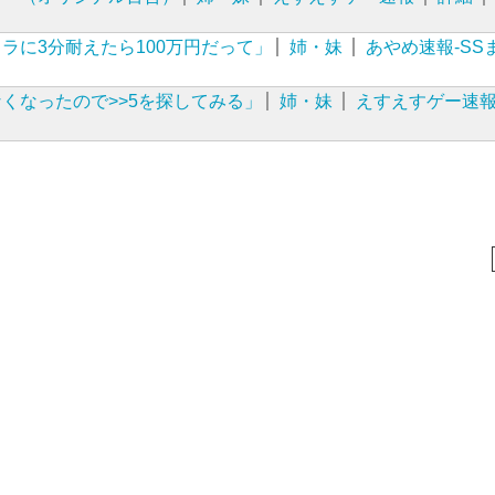
ラに3分耐えたら100万円だって」
姉・妹
あやめ速報-SS
くなったので>>5を探してみる」
姉・妹
えすえすゲー速