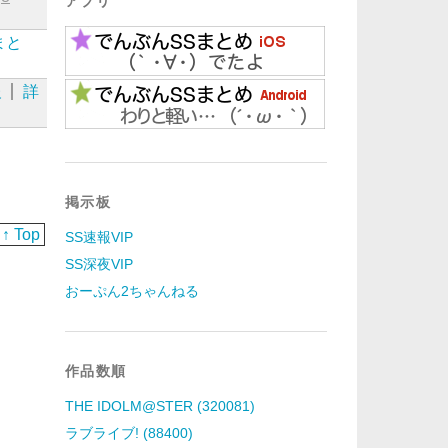
アプリ
まと
報
詳
掲示板
↑ Top
SS速報VIP
SS深夜VIP
おーぷん2ちゃんねる
作品数順
THE IDOLM@STER (320081)
ラブライブ! (88400)