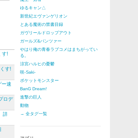
ゆるキャン△
新世紀エヴァンゲリオン
とある魔術の禁書目録
ガヴリールドロップアウト
ガールズ&パンツァー
やはり俺の青春ラブコメはまちがってい
す!
る。
涼宮ハルヒの憂鬱
くす!
咲-Saki-
ポケットモンスター
ゲー速
BanG Dream!
進撃の巨人
プロデ
動物
→ 全タグ一覧
詳
細