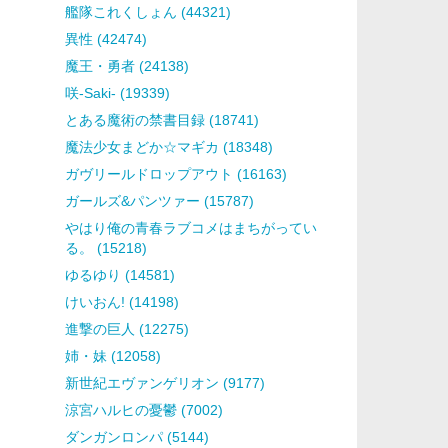
艦隊これくしょん (44321)
異性 (42474)
魔王・勇者 (24138)
咲-Saki- (19339)
とある魔術の禁書目録 (18741)
魔法少女まどか☆マギカ (18348)
ガヴリールドロップアウト (16163)
ガールズ&パンツァー (15787)
やはり俺の青春ラブコメはまちがってい
る。 (15218)
ゆるゆり (14581)
けいおん! (14198)
進撃の巨人 (12275)
姉・妹 (12058)
新世紀エヴァンゲリオン (9177)
涼宮ハルヒの憂鬱 (7002)
ダンガンロンパ (5144)