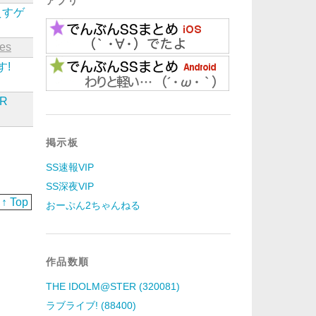
アプリ
えすゲ
tes
す!
ER
掲示板
SS速報VIP
SS深夜VIP
↑ Top
おーぷん2ちゃんねる
作品数順
THE IDOLM@STER (320081)
ラブライブ! (88400)