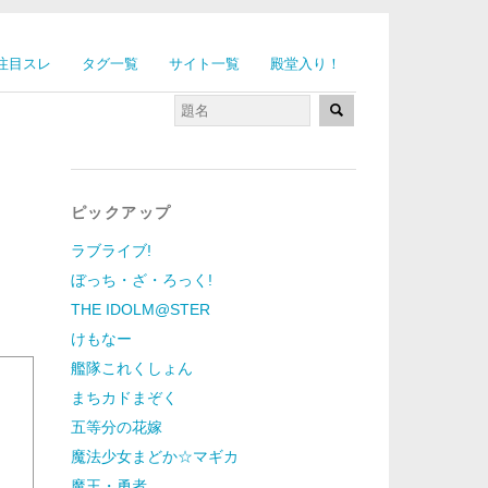
注目スレ
タグ一覧
サイト一覧
殿堂入り！
ピックアップ
ラブライブ!
ぼっち・ざ・ろっく!
THE IDOLM@STER
けもなー
艦隊これくしょん
まちカドまぞく
五等分の花嫁
魔法少女まどか☆マギカ
魔王・勇者