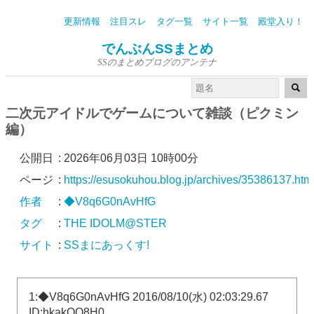
更新情報
注目スレ
タグ一覧
サイト一覧
殿堂入り！
でんぶんSSまとめ
SSのまとめブログのアンテナ
二次元アイドルでゲームについて雑談（ピクミン
編）
公開日
:
2026年06月03日 10時00分
ページ
:
https://esusokuhou.blog.jp/archives/35386137.htm
作者
:
◆V8q6G0nAvHfG
タグ
:
THE IDOLM@STER
サイト
:
SSまにあっくす!
1:◆V8q6G0nAvHfG 2016/08/10(水) 02:03:29.67
ID:hkakOQ8H0