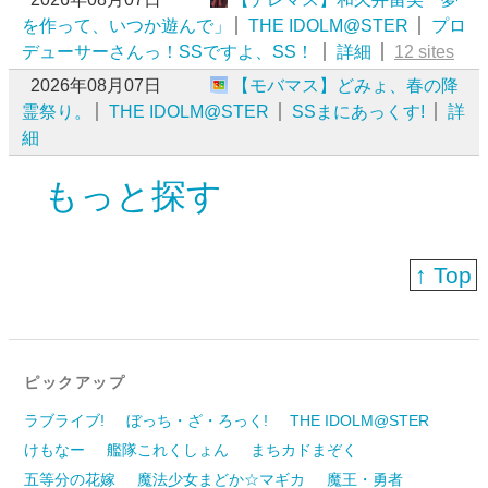
を作って、いつか遊んで」
THE IDOLM@STER
プロ
デューサーさんっ！SSですよ、SS！
詳細
12 sites
2026年08月07日
【モバマス】どみょ、春の降
霊祭り。
THE IDOLM@STER
SSまにあっくす!
詳
細
もっと探す
↑ Top
ピックアップ
ラブライブ!
ぼっち・ざ・ろっく!
THE IDOLM@STER
けもなー
艦隊これくしょん
まちカドまぞく
五等分の花嫁
魔法少女まどか☆マギカ
魔王・勇者