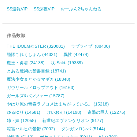
SS速報VIP
SS深夜VIP
おーぷん2ちゃんねる
作品数順
THE IDOLM@STER (320081)
ラブライブ! (88400)
艦隊これくしょん (44321)
異性 (42474)
魔王・勇者 (24138)
咲-Saki- (19339)
とある魔術の禁書目録 (18741)
魔法少女まどか☆マギカ (18348)
ガヴリールドロップアウト (16163)
ガールズ&パンツァー (15787)
やはり俺の青春ラブコメはまちがっている。 (15218)
ゆるゆり (14581)
けいおん! (14198)
進撃の巨人 (12275)
姉・妹 (12058)
新世紀エヴァンゲリオン (9177)
涼宮ハルヒの憂鬱 (7002)
ダンガンロンパ (5144)
幼馴染 (5112)
ポケットモンスター (5011)
AA (4790)