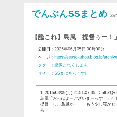
でんぶんSSまとめ
S
【艦これ】島風「提督ぅー！
公開日
:
2026年06月05日 00時00分
ページ
:
https://esusokuhou.blog.jp/archi
タグ
:
艦隊これくしょん
サイト
:
SSまにあっくす!
1: 2015/03/09(月) 21:51:07.35 ID:5fLZQ
島風「おっはよーございまーっす！」ﾊﾞ
提督「し、島風か・・・もう少し寝かせて
島...