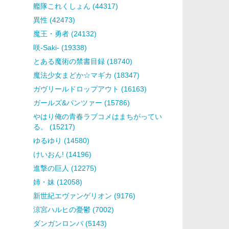
艦隊これくしょん (44317)
異性 (42473)
魔王・勇者 (24132)
咲-Saki- (19338)
とある魔術の禁書目録 (18740)
魔法少女まどか☆マギカ (18347)
ガヴリールドロップアウト (16163)
ガールズ&パンツァー (15786)
やはり俺の青春ラブコメはまちがってい
る。 (15217)
ゆるゆり (14580)
けいおん! (14196)
進撃の巨人 (12275)
姉・妹 (12058)
新世紀エヴァンゲリオン (9176)
涼宮ハルヒの憂鬱 (7002)
ダンガンロンパ (5143)