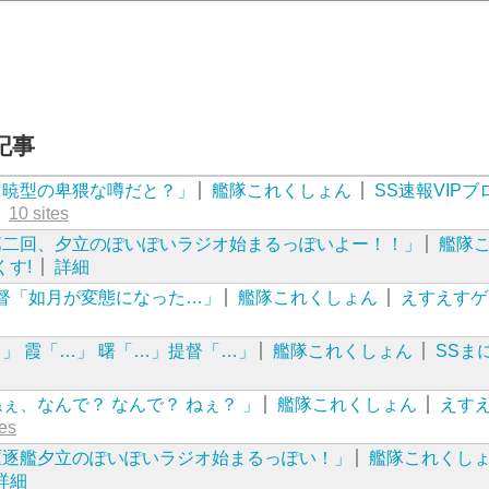
記事
「暁型の卑猥な噂だと？」
艦隊これくしょん
SS速報VIPブ
10 sites
第二回、夕立のぽいぽいラジオ始まるっぽいよー！！」
艦隊
くす!
詳細
督「如月が変態になった…」
艦隊これくしょん
えすえすゲ
」 霞「…」 曙「…」提督「…」
艦隊これくしょん
SSま
ぇ、なんで？ なんで？ ねぇ？ 」
艦隊これくしょん
えす
tes
駆逐艦夕立のぽいぽいラジオ始まるっぽい！」
艦隊これくし
詳細