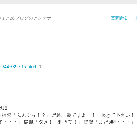
Sのまとめブログのアンテナ
更新情報
」
ves/44639795.html
+2U0
ﾎ 提督「ふんぐぅ！？」 島風「朝ですよー！ 起きて下さい！
・・・」 島風「ダメ！ 起きて！」 提督「まだ5時・・・」