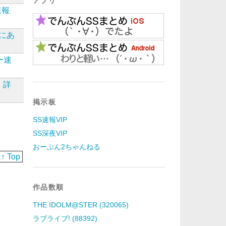
アプリ
速報
まにあ
ー速
詳
掲示板
SS速報VIP
SS深夜VIP
おーぷん2ちゃんねる
↑ Top
作品数順
THE IDOLM@STER (320065)
ラブライブ! (88392)