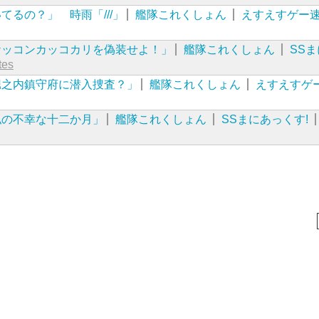
てるの？」 時雨「///」
艦隊これくしょん
えすえすゲー
ケッコンカッコカリを偽装せよ！」
艦隊これくしょん
SS
tes
堀之内鎮守府に潜入捜査？」
艦隊これくしょん
えすえすゲ
私の不幸な十二か月」
艦隊これくしょん
SSまにあっくす!