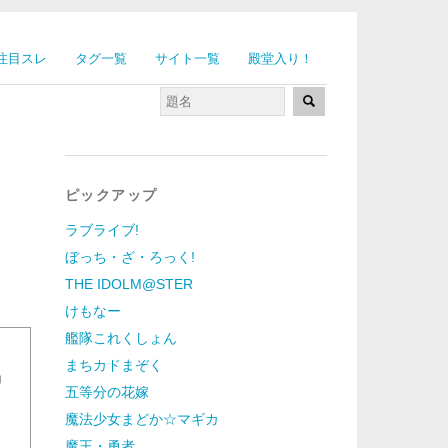
注目スレ
タグ一覧
サイト一覧
殿堂入り！
ピックアップ
ラブライブ!
ぼっち・ざ・ろっく!
THE IDOLM@STER
けもなー
艦隊これくしょん
まちカドまぞく
」
五等分の花嫁
魔法少女まどか☆マギカ
魔王・勇者