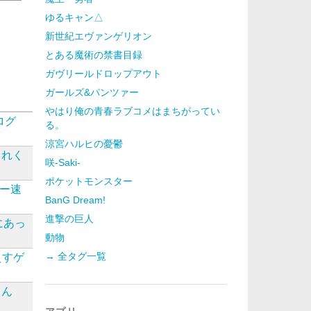
ゆるキャン△
新世紀エヴァンゲリオン
とある魔術の禁書目録
ガヴリールドロップアウト
ガールズ&パンツァー
やはり俺の青春ラブコメはまちがってい
ログ
る。
涼宮ハルヒの憂鬱
これく
咲-Saki-
ポケットモンスター
ー速
BanG Dream!
進撃の巨人
にあっ
動物
→ 全タグ一覧
えすゲ
ょん