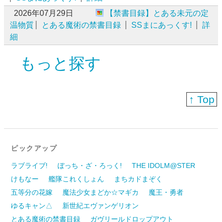
2026年07月29日
【禁書目録】とある未元の定
温物質
とある魔術の禁書目録
SSまにあっくす!
詳
細
もっと探す
↑ Top
ピックアップ
ラブライブ!
ぼっち・ざ・ろっく!
THE IDOLM@STER
けもなー
艦隊これくしょん
まちカドまぞく
五等分の花嫁
魔法少女まどか☆マギカ
魔王・勇者
ゆるキャン△
新世紀エヴァンゲリオン
とある魔術の禁書目録
ガヴリールドロップアウト