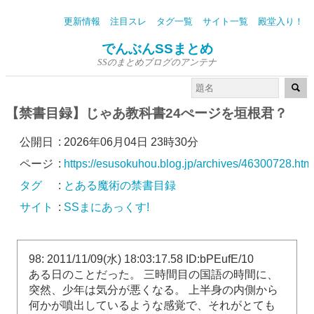
更新情報
注目スレ
タグ一覧
サイト一覧
殿堂入り！
でんぶんSSまとめ
SSのまとめブログのアンテナ
【禁書目録】じゃあ教科書24ぺージを垣根君？
公開日
:
2026年06月04日 23時30分
ページ
:
https://esusokuhou.blog.jp/archives/46300728.htm
タグ
:
とある魔術の禁書目録
サイト
:
SSまにあっくす!
98: 2011/11/09(水) 18:03:17.58 ID:bPEufE/10
ある日のことだった。 三時間目の国語の時間に、
突然、少年は気分が悪くなる。 上半身の内側から
何かが噴出しているような感覚で、それがとても