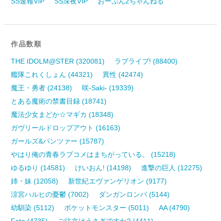
SS速報VIP
SS深夜VIP
おーぷん2ちゃんねる
作品数順
THE IDOLM@STER (320081)
ラブライブ! (88400)
艦隊これくしょん (44321)
異性 (42474)
魔王・勇者 (24138)
咲-Saki- (19339)
とある魔術の禁書目録 (18741)
魔法少女まどか☆マギカ (18348)
ガヴリールドロップアウト (16163)
ガールズ&パンツァー (15787)
やはり俺の青春ラブコメはまちがっている。 (15218)
ゆるゆり (14581)
けいおん! (14198)
進撃の巨人 (12275)
姉・妹 (12058)
新世紀エヴァンゲリオン (9177)
涼宮ハルヒの憂鬱 (7002)
ダンガンロンパ (5144)
幼馴染 (5112)
ポケットモンスター (5011)
AA (4790)
Fate (4735)
ご注文はうさぎですか? (4411)