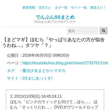
更新情報
注目スレ
タグ一覧
サイト一覧
殿堂入り！
でんぶんSSまとめ
SSのまとめブログのアンテナ
【まどマギ】ほむら「やっぱりあなたの方が似合
うわね…」タツヤ「？」
公開日
:
2026年06月05日 00時20分
ページ
:
https://esusokuhou.blog.jp/archives/27337613.htm
タグ
:
魔法少女まどか☆マギカ
サイト
:
SSまにあっくす!
1: 2013/12/29(日) 16:45:24.11
ほむら「ピンクのウィッグも付けて…ほら…」 ほ
むら「そっくりだわ…」 DVDガヴリールドロップ