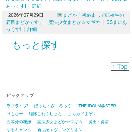
あっくす!
詳細
2026年07月29日
まどか「初めまして転校生の
鹿目まどかです」
魔法少女まどか☆マギカ
SSまにあ
っくす!
詳細
もっと探す
↑ Top
ピックアップ
ラブライブ!
ぼっち・ざ・ろっく!
THE IDOLM@STER
けもなー
艦隊これくしょん
まちカドまぞく
五等分の花嫁
魔法少女まどか☆マギカ
魔王・勇者
ゆるキャン△
新世紀エヴァンゲリオン