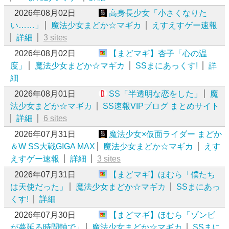
2026年08月02日
高身長少女「小さくなりた
い……」
魔法少女まどか☆マギカ
えすえすゲー速報
詳細
3 sites
2026年08月02日
【まどマギ】杏子「心の温
度」
魔法少女まどか☆マギカ
SSまにあっくす!
詳
細
2026年08月01日
SS「半透明な恋をした」
魔
法少女まどか☆マギカ
SS速報VIPブログ まとめサイト
詳細
6 sites
2026年07月31日
魔法少女×仮面ライダー まどか
＆W SS大戦GIGA MAX
魔法少女まどか☆マギカ
えす
えすゲー速報
詳細
3 sites
2026年07月31日
【まどマギ】ほむら「僕たち
は天使だった」
魔法少女まどか☆マギカ
SSまにあっ
くす!
詳細
2026年07月30日
【まどマギ】ほむら「ゾンビ
が蔓延る時間軸で」
魔法少女まどか☆マギカ
SSまに