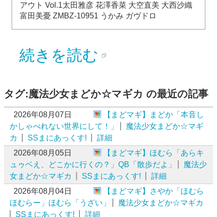
アウト Vol.1太田雅彦 花澤香菜 大空直美 大西沙織
富田美憂 ZMBZ-10951 うかみ ガヴドロ
続きを読む
タグ:魔法少女まどか☆マギカ の最近の記事
2026年08月07日
【まどマギ】まどか「本音し
かしゃべれない世界にして！」
魔法少女まどか☆マギ
カ
SSまにあっくす!
詳細
2026年08月05日
【まどマギ】ほむら「あらキ
ュゥベえ、どこかに行くの？」QB「散歩だよ」
魔法少
女まどか☆マギカ
SSまにあっくす!
詳細
2026年08月04日
【まどマギ】さやか「ほむら
ほむらー」ほむら「うざい」
魔法少女まどか☆マギカ
SSまにあっくす!
詳細