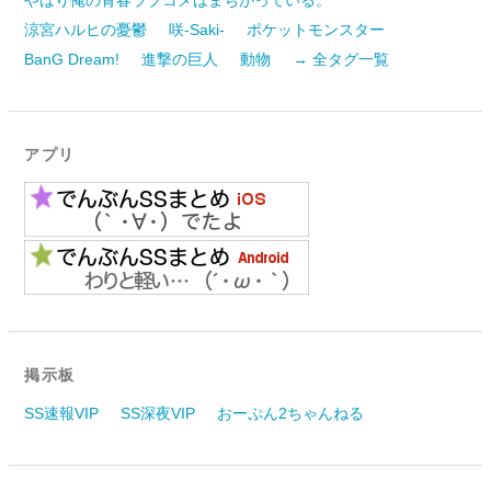
涼宮ハルヒの憂鬱
咲-Saki-
ポケットモンスター
BanG Dream!
進撃の巨人
動物
→ 全タグ一覧
アプリ
掲示板
SS速報VIP
SS深夜VIP
おーぷん2ちゃんねる