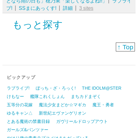
となら雨の日も」穂乃果「楽しくなるよね!!」
ラブライ
ブ!
SSまにあっくす!
詳細
3 sites
もっと探す
↑ Top
ピックアップ
ラブライブ!
ぼっち・ざ・ろっく!
THE IDOLM@STER
けもなー
艦隊これくしょん
まちカドまぞく
五等分の花嫁
魔法少女まどか☆マギカ
魔王・勇者
ゆるキャン△
新世紀エヴァンゲリオン
とある魔術の禁書目録
ガヴリールドロップアウト
ガールズ&パンツァー
やはり俺の青春ラブコメはまちがっている。