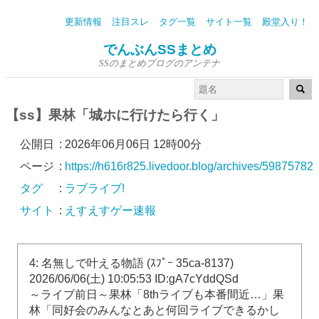
更新情報
注目スレ
タグ一覧
サイト一覧
殿堂入り！
でんぶんSSまとめ
SSのまとめブログのアンテナ
【ss】果林「城ホに行けたら行く」
公開日
:
2026年06月06日 12時00分
ページ
:
https://h616r825.livedoor.blog/archives/59875782.
タグ
:
ラブライブ!
サイト
:
えすえすゲー速報
4: 名無しで叶える物語 (ｽﾌﾟｰ 35ca-8137)
2026/06/06(土) 10:05:53 ID:gA7cYddQSd
～ライブ前日～果林「8thライブも本番間近…」果
林「同好会のみんなとあと何回ライブできるかし