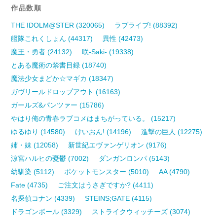
作品数順
THE IDOLM@STER (320065)
ラブライブ! (88392)
艦隊これくしょん (44317)
異性 (42473)
魔王・勇者 (24132)
咲-Saki- (19338)
とある魔術の禁書目録 (18740)
魔法少女まどか☆マギカ (18347)
ガヴリールドロップアウト (16163)
ガールズ&パンツァー (15786)
やはり俺の青春ラブコメはまちがっている。 (15217)
ゆるゆり (14580)
けいおん! (14196)
進撃の巨人 (12275)
姉・妹 (12058)
新世紀エヴァンゲリオン (9176)
涼宮ハルヒの憂鬱 (7002)
ダンガンロンパ (5143)
幼馴染 (5112)
ポケットモンスター (5010)
AA (4790)
Fate (4735)
ご注文はうさぎですか? (4411)
名探偵コナン (4339)
STEINS;GATE (4115)
ドラゴンボール (3329)
ストライクウィッチーズ (3074)