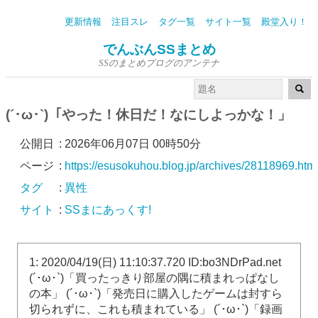
更新情報
注目スレ
タグ一覧
サイト一覧
殿堂入り！
でんぶんSSまとめ
SSのまとめブログのアンテナ
(´･ω･`)「やった！休日だ！なにしよっかな！」
公開日
:
2026年06月07日 00時50分
ページ
:
https://esusokuhou.blog.jp/archives/28118969.htm
タグ
:
異性
サイト
:
SSまにあっくす!
1: 2020/04/19(日) 11:10:37.720 ID:bo3NDrPad.net
(´･ω･`)「買ったっきり部屋の隅に積まれっぱなし
の本」 (´･ω･`)「発売日に購入したゲームは封すら
切られずに、これも積まれている」 (´･ω･`)「録画