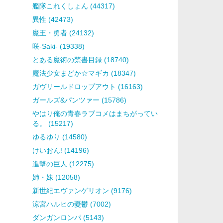
艦隊これくしょん (44317)
異性 (42473)
魔王・勇者 (24132)
咲-Saki- (19338)
とある魔術の禁書目録 (18740)
魔法少女まどか☆マギカ (18347)
ガヴリールドロップアウト (16163)
ガールズ&パンツァー (15786)
やはり俺の青春ラブコメはまちがってい
る。 (15217)
ゆるゆり (14580)
けいおん! (14196)
進撃の巨人 (12275)
姉・妹 (12058)
新世紀エヴァンゲリオン (9176)
涼宮ハルヒの憂鬱 (7002)
ダンガンロンパ (5143)