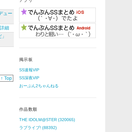
アプリ
デュー
詳細
だ」
掲示板
SS速報VIP
SS深夜VIP
↑ Top
おーぷん2ちゃんねる
作品数順
THE IDOLM@STER (320065)
ラブライブ! (88392)