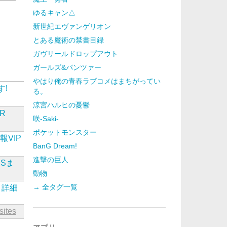
ゆるキャン△
新世紀エヴァンゲリオン
とある魔術の禁書目録
ガヴリールドロップアウト
ガールズ&パンツァー
やはり俺の青春ラブコメはまちがってい
す!
る。
涼宮ハルヒの憂鬱
ER
咲-Saki-
ポケットモンスター
報VIP
BanG Dream!
進撃の巨人
SSま
動物
→ 全タグ一覧
詳細
sites