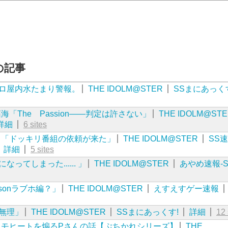
近の記事
プロ屋内水たまり警報。
THE IDOLM@STER
SSまにあっく
「The Passion――判定は許さない」
THE IDOLM@ST
詳細
6 sites
ろ「ドッキリ番組の依頼が来た」
THE IDOLM@STER
SS速
詳細
5 sites
ってしまった...... 」
THE IDOLM@STER
あやめ速報-
sonラブホ編？」
THE IDOLM@STER
えすえすゲー速報
無理」
THE IDOLM@STER
SSまにあっくす!
詳細
12 
・モヒートを煽るPさんの話【ぷちかれシリーズ】
THE