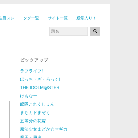
注目スレ
タグ一覧
サイト一覧
殿堂入り！
ピックアップ
ラブライブ!
ぼっち・ざ・ろっく!
THE IDOLM@STER
けもなー
艦隊これくしょん
まちカドまぞく
」
五等分の花嫁
リ
魔法少女まどか☆マギカ
魔王・勇者