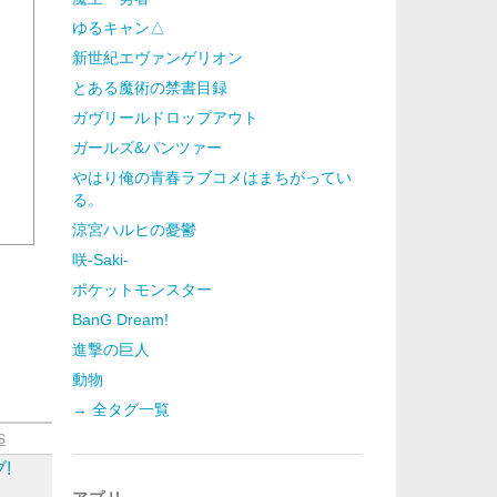
ゆるキャン△
新世紀エヴァンゲリオン
とある魔術の禁書目録
ガヴリールドロップアウト
ガールズ&パンツァー
やはり俺の青春ラブコメはまちがってい
る。
涼宮ハルヒの憂鬱
咲-Saki-
ポケットモンスター
BanG Dream!
進撃の巨人
動物
→ 全タグ一覧
s
!