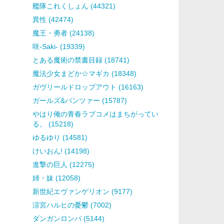
艦隊これくしょん (44321)
異性 (42474)
魔王・勇者 (24138)
咲-Saki- (19339)
とある魔術の禁書目録 (18741)
魔法少女まどか☆マギカ (18348)
ガヴリールドロップアウト (16163)
ガールズ&パンツァー (15787)
やはり俺の青春ラブコメはまちがってい
る。 (15218)
ゆるゆり (14581)
けいおん! (14198)
進撃の巨人 (12275)
姉・妹 (12058)
新世紀エヴァンゲリオン (9177)
涼宮ハルヒの憂鬱 (7002)
ダンガンロンパ (5144)