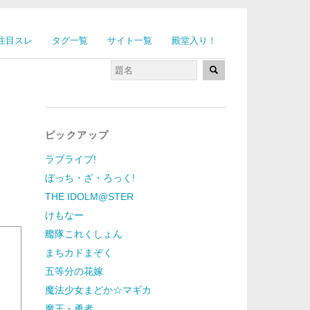
注目スレ
タグ一覧
サイト一覧
殿堂入り！
ピックアップ
ラブライブ!
ぼっち・ざ・ろっく!
THE IDOLM@STER
けもなー
艦隊これくしょん
まちカドまぞく
五等分の花嫁
魔法少女まどか☆マギカ
魔王・勇者