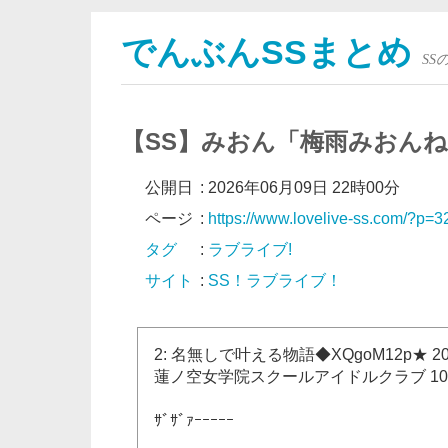
でんぶんSSまとめ
S
【SS】みおん「梅雨みおん
公開日
:
2026年06月09日 22時00分
ページ
:
https://www.lovelive-ss.com/?p=
タグ
:
ラブライブ!
サイト
:
SS！ラブライブ！
2: 名無しで叶える物語◆XQgoM12p★ 2026/06
蓮ノ空女学院スクールアイドルクラブ 10
ｻﾞｻﾞｧｰｰｰｰｰ