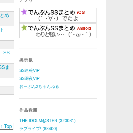
アプリ
まとめ
イト
SS
掲示板
SSま
SS速報VIP
SS深夜VIP
おーぷん2ちゃんねる
作品数順
THE IDOLM@STER (320081)
↑ Top
ラブライブ! (88400)