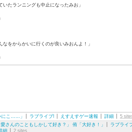
ていたランニングも中止になったみお」
」
んなをからかいに行くのが良いみおんよ！」
」
いにこ……」
ラブライブ!
えすえすゲー速報
詳細
5 site
愛さんのこともしかして好き？」 侑「大好き！」
ラブライブ
詳細
2 sites