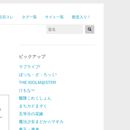
注目スレ
タグ一覧
サイト一覧
殿堂入り！
ピックアップ
ラブライブ!
ぼっち・ざ・ろっく!
THE IDOLM@STER
けもなー
艦隊これくしょん
まちカドまぞく
)
五等分の花嫁
し
魔法少女まどか☆マギカ
魔王・勇者