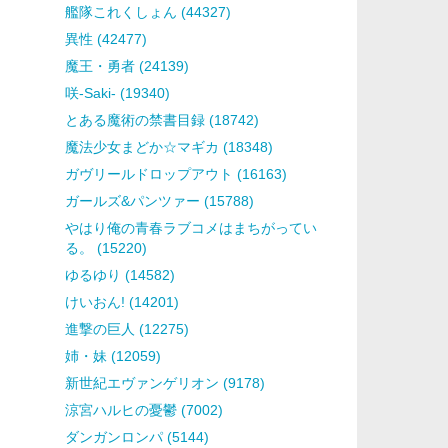
艦隊これくしょん (44327)
異性 (42477)
魔王・勇者 (24139)
咲-Saki- (19340)
とある魔術の禁書目録 (18742)
魔法少女まどか☆マギカ (18348)
ガヴリールドロップアウト (16163)
ガールズ&パンツァー (15788)
やはり俺の青春ラブコメはまちがってい
る。 (15220)
ゆるゆり (14582)
けいおん! (14201)
進撃の巨人 (12275)
姉・妹 (12059)
新世紀エヴァンゲリオン (9178)
涼宮ハルヒの憂鬱 (7002)
ダンガンロンパ (5144)