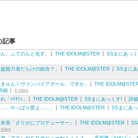
近の記事
のん、ふてのんと化す。
THE IDOLM@STER
SSまにあっく
「超能力者だらけの組合？」
THE IDOLM@STER
SSまに
「きゅん！ヴァンパイアガール、ですか」
THE IDOLM@STE
詳細
4 sites
「ﾊﾃｻﾃｪ」
THE IDOLM@STER
SSまにあっくす!
詳
形……やっぱり変よ……」
THE IDOLM@STER
SSまにあっ
真奈美「ざりがにプロデューサー」
THE IDOLM@STER
S
 sites
「アタシがＣＤデビューだとォ！？」 高垣楓「ﾋｬｳｨｺﾞｰ ｶﾓ