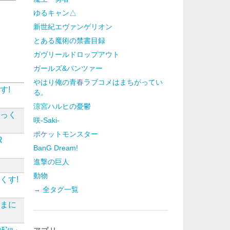
ゆるキャン△
新世紀エヴァンゲリオン
とある魔術の禁書目録
ガヴリールドロップアウト
ガールズ&パンツァー
やはり俺の青春ラブコメはまちがってい
す!
る。
涼宮ハルヒの憂鬱
あっく
咲-Saki-
ポケットモンスター
R
BanG Dream!
進撃の巨人
細
動物
くす!
→ 全タグ一覧
Sまに
ﾝｯ」