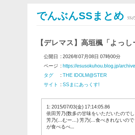
でんぶんSSまとめ
S
【デレマス】高垣楓「よっし
公開日
:
2026年07月08日 07時00分
ページ
:
https://esusokuhou.blog.jp/archi
タグ
:
THE IDOLM@STER
サイト
:
SSまにあっくす!
1: 2015/07/03(金) 17:14:05.86
依田芳乃(数多の甘味をいただいたのでし
芳乃(…むー…) 芳乃(…食べきれないので
が食べるべ...