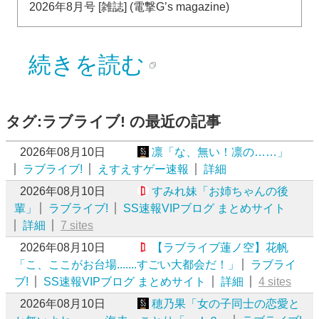
2026年8月号 [雑誌] (電撃G’s magazine)
続きを読む
タグ:ラブライブ! の最近の記事
2026年08月10日
凛「な、無い！凛の……」
ラブライブ!
えすえすゲー速報
詳細
2026年08月10日
すみれ妹「お姉ちゃんの後
輩」
ラブライブ!
SS速報VIPブログ まとめサイト
詳細
7 sites
2026年08月10日
【ラブライブ蓮ノ空】花帆
「こ、ここがお台場.......すごい大都会だ！」
ラブライ
ブ!
SS速報VIPブログ まとめサイト
詳細
4 sites
2026年08月10日
穂乃果「女の子同士の恋愛と