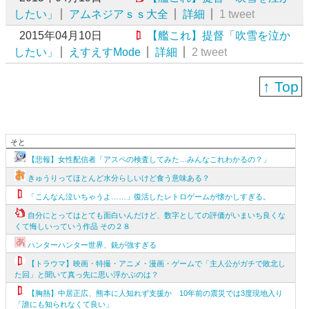
したい」
アムネジアｓｓ大全
詳細
1 tweet
2015年04月10日
【艦これ】提督「吹雪を泣か
したい」
えすえすMode
詳細
2 tweet
↑ Top
そと
【悲報】女性配信者「アスペの検査してみた…みんなこれわかるの？」
きゅうりってほとんど水分らしいけど食う意味ある？
「こんなん泣いちゃうよ……」復活したレトロゲームが懐かしすぎる。
自分にとってはとても面白いんだけど、数字としての評価がいまいち良くな
くて悔しいっていう作品 その２８
ハンターハンター世界、銃が強すぎる
【トラウマ】映画・特撮・アニメ・漫画・ゲームで「主人公がガチで敗北し
た回」と聞いて真っ先に思い浮かぶのは？
【胸熱】中居正広、熊本に人知れず支援か 10年前の震災では3度現地入り
「誰にも知られなくて良い」