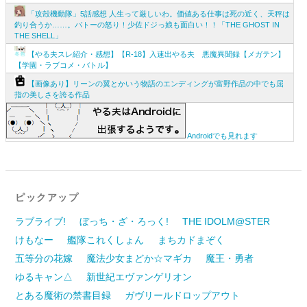
「攻殻機動隊」5話感想 人生って厳しいわ。価値ある仕事は死の近く、天秤は
釣り合うか……。バトーの怒り！少佐ドジっ娘も面白い！！「THE GHOST IN
THE SHELL」
【やる夫スレ紹介・感想】【R-18】入速出やる夫 悪魔異聞録【メガテン】
【学園・ラブコメ・バトル】
【画像あり】リーンの翼とかいう物語のエンディングが富野作品の中でも屈
指の美しさを誇る作品
Androidでも見れます
ピックアップ
ラブライブ!
ぼっち・ざ・ろっく!
THE IDOLM@STER
けもなー
艦隊これくしょん
まちカドまぞく
五等分の花嫁
魔法少女まどか☆マギカ
魔王・勇者
ゆるキャン△
新世紀エヴァンゲリオン
とある魔術の禁書目録
ガヴリールドロップアウト