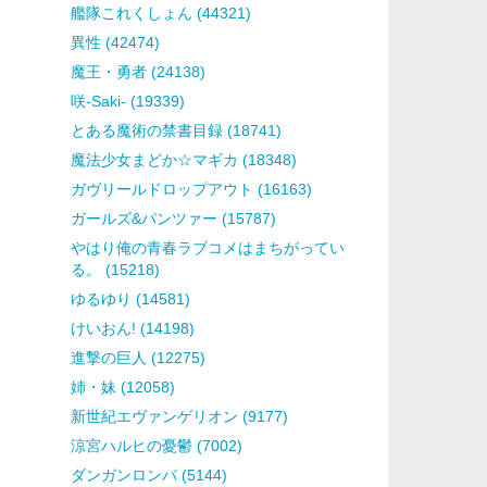
艦隊これくしょん (44321)
異性 (42474)
魔王・勇者 (24138)
咲-Saki- (19339)
とある魔術の禁書目録 (18741)
魔法少女まどか☆マギカ (18348)
ガヴリールドロップアウト (16163)
ガールズ&パンツァー (15787)
やはり俺の青春ラブコメはまちがってい
る。 (15218)
ゆるゆり (14581)
けいおん! (14198)
進撃の巨人 (12275)
姉・妹 (12058)
新世紀エヴァンゲリオン (9177)
涼宮ハルヒの憂鬱 (7002)
ダンガンロンパ (5144)