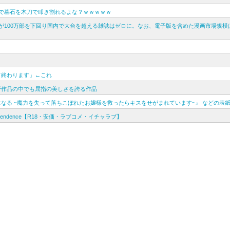
で墓石を木刀で叩き割れるよな？ｗｗｗｗｗ
が100万部を下回り国内で大台を超える雑誌はゼロに。なお、電子版を含めた漫画市場規模
て終わります」←これ
野作品の中でも屈指の美しさを誇る作品
なる ~魔力を失って落ちこぼれたお嬢様を救ったらキスをせがまれています~』 などの表
nscendence【R18・安価・ラブコメ・イチャラブ】