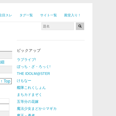
注目スレ
タグ一覧
サイト一覧
殿堂入り！
ピックアップ
ラブライブ!
詳細
ぼっち・ざ・ろっく!
THE IDOLM@STER
けもなー
↑ Top
艦隊これくしょん
まちカドまぞく
五等分の花嫁
魔法少女まどか☆マギカ
魔王・勇者