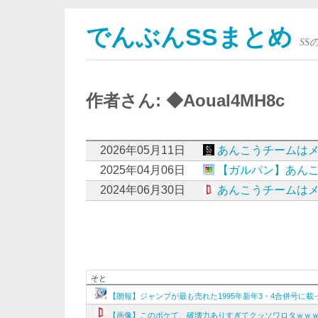
でんぶんSSまとめ
S
作者さん: ◆AouaI4MH8c
2026年05月11日
あんこうチームは
2025年04月06日
【ガルパン】あん
2024年06月30日
あんこうチームは
そと
【朗報】ジャンプが最も売れた1995年新年3・4合併号に
【画像】このボケて、破壊力ありすぎてクッソワロタｗｗ