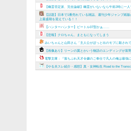
【幽霊否定派、完全論破】幽霊がいないなら午前2時に一人
【話題】日本で1番売れている雑誌、週刊少年ジャンプ紙版
上最盛期を迎えている！！
【ハンターハンター】ビートル07型かぁ……
【悲報】クロちゃん、まともになってしまう
みいちゃんと山田さん「主人公がぽっと出のモブに殺され
【画像あり】リーンの翼とかいう物語のエンディングが富
電撃文庫：『落ちぶれ天才令嬢のご奉仕で凡人の俺は最強に
【やる夫スレ紹介・感想】真・女神転生 Road to the Tra