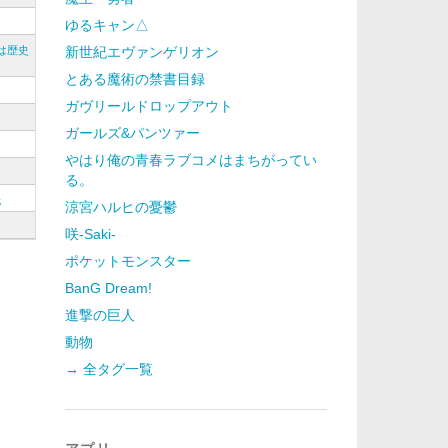
ゆるキャン△
は歴史
新世紀エヴァンゲリオン
とある魔術の禁書目録
ガヴリールドロップアウト
ガールズ&パンツァー
やはり俺の青春ラブコメはまちがってい
る。
紙
涼宮ハルヒの憂鬱
咲-Saki-
ポケットモンスター
BanG Dream!
進撃の巨人
動物
→ 全タグ一覧