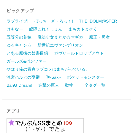
ピックアップ
ラブライブ!
ぼっち・ざ・ろっく!
THE IDOLM@STER
けもなー
艦隊これくしょん
まちカドまぞく
五等分の花嫁
魔法少女まどか☆マギカ
魔王・勇者
ゆるキャン△
新世紀エヴァンゲリオン
とある魔術の禁書目録
ガヴリールドロップアウト
ガールズ&パンツァー
やはり俺の青春ラブコメはまちがっている。
涼宮ハルヒの憂鬱
咲-Saki-
ポケットモンスター
BanG Dream!
進撃の巨人
動物
→ 全タグ一覧
アプリ