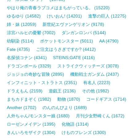
やはり俺の青春ラブコメはまちがっている。 (15220)
ゆるゆり (14582)
けいおん! (14201)
進撃の巨人 (12275)
姉・妹 (12059)
新世紀エヴァンゲリオン (9178)
涼宮ハルヒの憂鬱 (7002)
ダンガンロンパ (5144)
幼馴染 (5114)
ポケットモンスター (5011)
AA (4790)
Fate (4735)
ご注文はうさぎですか? (4412)
名探偵コナン (4341)
STEINS;GATE (4116)
ドラゴンボール (3329)
ストライクウィッチーズ (3078)
ジョジョの奇妙な冒険 (2895)
機動戦士ガンダム (2437)
インフィニット・ストラトス (2351)
有名人 (2223)
ドラえもん (2159)
遊戯王 (2136)
その他 (1982)
まちカドまぞく (1982)
動物 (1870)
コードギアス (1714)
Another (1702)
のんのんびより (1689)
人外ちゃん/モンスター娘 (1680)
月刊少女野崎くん (1672)
ローゼンメイデン (1395)
化物語 (1314)
きんいろモザイク (1304)
けものフレンズ (1300)