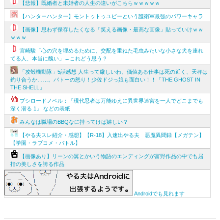
【悲報】既婚者と未婚者の人生の違いがこちらｗｗｗｗｗ
【ハンターハンター】モントゥトゥユピーという護衛軍最強のパワーキャラ
【画像】思わず保存したくなる「笑える画像・最高な画像」貼っていけｗｗ
ｗｗｗ
宮崎駿「心の穴を埋めるために、交配を重ねた毛虫みたいな小さな犬を連れ
てる人、本当に醜い」←これどう思う？
「攻殻機動隊」5話感想 人生って厳しいわ。価値ある仕事は死の近く、天秤は
釣り合うか……。バトーの怒り！少佐ドジっ娘も面白い！！「THE GHOST IN
THE SHELL」
ブシロードノベル：『現代忍者は万能ゆえに異世界迷宮を一人でどこまでも
深く潜る 1』 などの表紙
みんなは職場のBBQなに持ってけば嬉しい？
【やる夫スレ紹介・感想】【R-18】入速出やる夫 悪魔異聞録【メガテン】
【学園・ラブコメ・バトル】
【画像あり】リーンの翼とかいう物語のエンディングが富野作品の中でも屈
指の美しさを誇る作品
Androidでも見れます