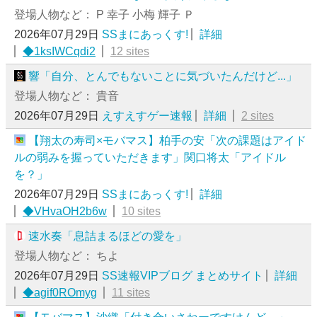
登場人物など： P 幸子 小梅 輝子 Ｐ
2026年07月29日
SSまにあっくす!
詳細
◆1ksIWCqdi2
12 sites
響「自分、とんでもないことに気づいたんだけど...」
登場人物など： 貴音
2026年07月29日
えすえすゲー速報
詳細
2 sites
【翔太の寿司×モバマス】柏手の安「次の課題はアイド
ルの弱みを握っていただきます」関口将太「アイドル
を？」
2026年07月29日
SSまにあっくす!
詳細
◆VHvaOH2b6w
10 sites
速水奏「息詰まるほどの愛を」
登場人物など： ちよ
2026年07月29日
SS速報VIPブログ まとめサイト
詳細
◆agif0ROmyg
11 sites