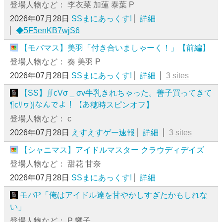
登場人物など： 李衣菜 加蓮 泰葉 P
2026年07月28日
SSまにあっくす!
詳細
◆5F5enKB7wjS6
【モバマス】美羽「付き合いましゃーく！」【前編】
登場人物など： 奏 美羽 P
2026年07月28日
SSまにあっくす!
詳細
3 sites
【SS】∬cVσ _ σv牛乳きれちゃった。善子買ってきて
¶cﾘヮ)|なんでよ！【あ穂時スピンオフ】
登場人物など： c
2026年07月28日
えすえすゲー速報
詳細
3 sites
【シャニマス】アイドルマスター クラウディデイズ
登場人物など： 甜花 甘奈
2026年07月28日
SSまにあっくす!
詳細
モバP「俺はアイドル達を甘やかしすぎたかもしれな
い」
登場人物など： P 響子