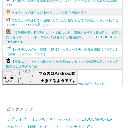
【規格外】実在する歴史上の人物で「こいつチートだろ…」と思った奴あげ
てけ
きゅうりってほとんど水分らしいけど食う意味ある？
自分にとってはとても面白いんだけど、数字としての評価がいまいち良くな
くて悔しいっていう作品 その２８
「攻殻機動隊」5話感想 人生って厳しいわ。価値ある仕事は死の近く、天秤は
釣り合うか……。バトーの怒り！少佐ドジっ娘も面白い！！「THE GHOST IN
THE SHELL」
【やる夫スレ紹介・感想】【R-18】入速出やる夫 悪魔異聞録【メガテン】
【学園・ラブコメ・バトル】
【画像あり】リーンの翼とかいう物語のエンディングが富野作品の中でも屈
指の美しさを誇る作品
Androidでも見れます
ピックアップ
ラブライブ!
ぼっち・ざ・ろっく!
THE IDOLM@STER
けもなー
艦隊これくしょん
まちカドまぞく