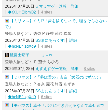
2026年07月28日
えすえすゲー速報
詳細
◆rXUHEibmO2
4 sites
【ミリマス】ミリP「夢を捨てないで、瞳をそらさない
で」
登場人物など： 杏奈 P 静香 莉緒 瑞希
2026年07月28日
SSまにあっくす!
詳細
◆hcNEf..zgXd9
4 sites
鷹富士茄子「.........」ﾆｺｯ
登場人物など： Ｐ 茄子 ちひろ
2026年07月28日
えすえすゲー速報
詳細
8 sites
【ミリマス】P「夢は君の」杏奈「武器のはずだよ」
登場人物など： P 杏奈 麗花 静香 あずさ
2026年07月28日
SSまにあっくす!
詳細
◆hcNEf..zgXd9
6 sites
【モバマス】幸子「ボクに付き合えるなんて幸せ者で