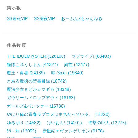
掲示板
SS速報VIP
SS深夜VIP
おーぷん2ちゃんねる
作品数順
THE IDOLM@STER (320100)
ラブライブ! (88403)
艦隊これくしょん (44327)
異性 (42477)
魔王・勇者 (24139)
咲-Saki- (19340)
とある魔術の禁書目録 (18742)
魔法少女まどか☆マギカ (18348)
ガヴリールドロップアウト (16163)
ガールズ&パンツァー (15788)
やはり俺の青春ラブコメはまちがっている。 (15220)
ゆるゆり (14582)
けいおん! (14201)
進撃の巨人 (12275)
姉・妹 (12059)
新世紀エヴァンゲリオン (9178)