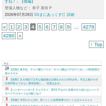
すね！」【後編】
登場人物など： 幸子 美玲 P
2026年07月28日
SSまにあっくす!
詳細
«
1
2
3
4
5
6
7
8
9
…
4279
4280
»
↑ Top
そと
【悲報】東大生、キャバ嬢とバトル「キャバ嬢はパチのクソ台」→X民絶賛の
嵐ｗｗｗｗ
【衝撃】京大病院で正常な脳組織を誤摘出された50代女性、手足も動かせず
自発呼吸もできない重篤状態に…「意識はある」
【ハンターハンター】チョウライ、第3王子なのに念能力すら知らないハード
モードでスタートなの酷くね？
【画像】寺田心さん(18)、筋トレした結果無事かわいくなるｗｗｗｗｗ