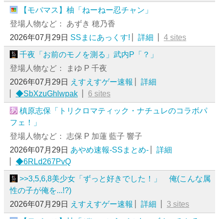
【モバマス】柚「ねーねー忍チャン」
登場人物など： あずき 穂乃香
2026年07月29日
SSまにあっくす!
詳細
4 sites
千夜「お前のモノを測る」武内P「？」
登場人物など： まゆ P 千夜
2026年07月29日
えすえすゲー速報
詳細
◆SbXzuGhlwpak
6 sites
槙原志保「トリクロマティック・ナチュレのコラボパ
フェ！」
登場人物など： 志保 P 加蓮 藍子 響子
2026年07月29日
あやめ速報-SSまとめ-
詳細
◆6RLd267PvQ
>>3,5,6,8美少女「ずっと好きでした！」 俺(こんな属
性の子が俺を...!?)
2026年07月29日
えすえすゲー速報
詳細
3 sites