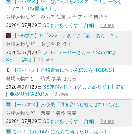
【モバマス】柚「ぴにゃこらバスターズ！」みちる
「フゴ！（特撮編！）」
登場人物など： みちる 仁奈 法子 アイド 穂乃香
2026年07月29日
SSまにあっくす!
詳細
4 sites
【765プロ】Ｐ「ZZz…」あずさ「あ…あら～？」
登場人物など： あずさ Ｐ 律子
2026年07月29日
プロデューサーさんっ！SSですよ、
SS！
詳細
13 sites
【モバマス】岡崎泰葉にちゃんぽんを【GBNS】
登場人物など： 裕美 泰葉 ほたる
2026年07月29日
SS速報VIPブログ まとめサイト
詳細
◆xMUmPABXRw
8 sites
【モバマス】真奈美「付き合いも短くはないんだ」
登場人物など： 奈美 P 美玲 雪美
2026年07月29日
SSまにあっくす!
詳細
2 sites
モバP「絶対142'sになんて負けたりしない！」