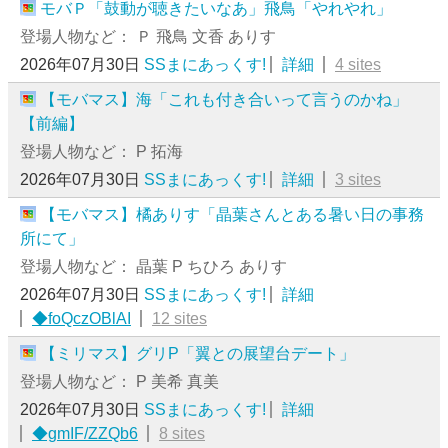
モバＰ「鼓動が聴きたいなあ」飛鳥「やれやれ」
登場人物など： Ｐ 飛鳥 文香 ありす
2026年07月30日
SSまにあっくす!
詳細
4 sites
【モバマス】海「これも付き合いって言うのかね」
【前編】
登場人物など： P 拓海
2026年07月30日
SSまにあっくす!
詳細
3 sites
【モバマス】橘ありす「晶葉さんとある暑い日の事務
所にて」
登場人物など： 晶葉 P ちひろ ありす
2026年07月30日
SSまにあっくす!
詳細
◆foQczOBlAI
12 sites
【ミリマス】グリP「翼との展望台デート」
登場人物など： P 美希 真美
2026年07月30日
SSまにあっくす!
詳細
◆gmIF/ZZQb6
8 sites