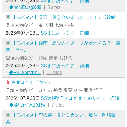
2026年07月28日
SSまにあっくす!
詳細
◆hcNEf..zgXd9
5 sites
【モバマス】美羽「付き合いましゃーく！」【後編】
登場人物など： 奏 美羽 七海 小梅
2026年07月28日
SSまにあっくす!
詳細
【モバマス】紗南「悪役のイメージが薄れてる？」麗
奈「そうよ」
登場人物など： 紗南 麗奈 ちひろ
2026年07月28日
SSまにあっくす!
詳細
◆R4LxbbyKhE
11 sites
白菊ほたる「つ？」
登場人物など： ほたる 裕美 泰葉 そら 亜季 洋子
2026年07月28日
SS速報VIPブログ まとめサイト
詳細
◆xMUmPABXRw
7 sites
【モバマス】李衣菜「夏とミカンと」加蓮「岡崎泰
葉」