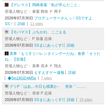
【デレマス】岡崎泰葉「私が学んだこと」
登場人物など： 泰葉 柑奈 Ｐ 周子
2026年07月30日
プロデューサーさんっ！SSですよ、
SS！
詳細
11 sites
【モバマス】ぷちかれ、こごえる
登場人物など： P 加蓮 志保
2026年07月30日
SSまにあっくす!
詳細
美希「もうすぐバレンタインデーだね」春香「そうだ
ね」【安価】
登場人物など： 美希 高木 Ｐ 翔太
2026年07月30日
えすえすゲー速報
詳細
◆5m18GD4M5g
7 sites
グリP「はあ…今日も残業か」 杏奈「……」
登場人物など： 杏奈 P 志保
2026年07月30日
SSまにあっくす!
詳細
15 sites