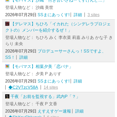
【モバマス】沙織「付き合いさねーですけんど…」
登場人物など： 沙織 美世
2026年07月29日
SSまにあっくす!
詳細
3 sites
【デレマス】ちひろ「イカれた（シンデレラプロジェ
クトの）メンバーを紹介するぜ！」
登場人物など： ちひろ みく 李衣菜 莉嘉 みりあ かな子 き
らり 未央
2026年07月29日
プロデューサーさんっ！SSですよ、
SS！
詳細
【モバマス】相葉夕美「恋バナ」
登場人物など： 夕美 P ありす
2026年07月29日
SSまにあっくす!
詳細
◆C2VTzcV58A
14 sites
千夜「お前を監視する」武内P「？」
登場人物など： 千夜 P 文香
2026年07月29日
えすえすゲー速報
詳細