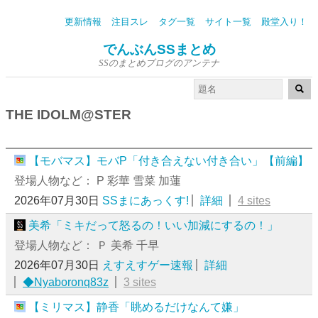
更新情報
注目スレ
タグ一覧
サイト一覧
殿堂入り！
でんぶんSSまとめ
SSのまとめブログのアンテナ
THE IDOLM@STER
【モバマス】モバP「付き合えない付き合い」【前編】
登場人物など： P 彩華 雪菜 加蓮
2026年07月30日
SSまにあっくす!
詳細
4 sites
美希「ミキだって怒るの！いい加減にするの！」
登場人物など： Ｐ 美希 千早
2026年07月30日
えすえすゲー速報
詳細
◆Nyaboronq83z
3 sites
【ミリマス】静香「眺めるだけなんて嫌」