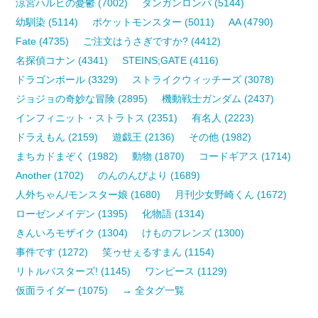
涼宮ハルヒの憂鬱 (7002)
ダンガンロンパ (5144)
幼馴染 (5114)
ポケットモンスター (5011)
AA (4790)
Fate (4735)
ご注文はうさぎですか? (4412)
名探偵コナン (4341)
STEINS;GATE (4116)
ドラゴンボール (3329)
ストライクウィッチーズ (3078)
ジョジョの奇妙な冒険 (2895)
機動戦士ガンダム (2437)
インフィニット・ストラトス (2351)
有名人 (2223)
ドラえもん (2159)
遊戯王 (2136)
その他 (1982)
まちカドまぞく (1982)
動物 (1870)
コードギアス (1714)
Another (1702)
のんのんびより (1689)
人外ちゃん/モンスター娘 (1680)
月刊少女野崎くん (1672)
ローゼンメイデン (1395)
化物語 (1314)
きんいろモザイク (1304)
けものフレンズ (1300)
事件です (1272)
笑ゥせぇるすまん (1154)
リトルバスターズ! (1145)
ワンピース (1129)
仮面ライダー (1075)
→ 全タグ一覧