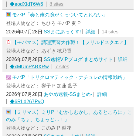
◆eodXldT6W6
8 sites
モバP「奏と俺の腕がくっついてとれない」
登場人物など： ちひろ モバP 奏 P
2026年07月28日
SSまにあっくす!
詳細
14 sites
【モバマス】調理実習大作戦！【フリルドスクエア】
登場人物など： あずき 穂乃香
2026年07月28日
SS速報VIPブログ まとめサイト
詳細
◆xMUmPABXRw
7 sites
モバP「トリクロマティック・ナチュレの情報戦略」
登場人物など： 響子 P 加蓮 藍子
2026年07月28日
あやめ速報-SSまとめ-
詳細
◆6RLd267PvQ
【ミリマス】ミリP「むかしむかし、あるところに」こ
のみ「ちょ、ちょっと…！」
登場人物など： このみ P 梨花