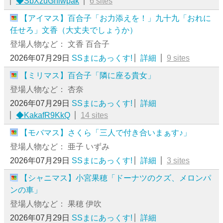
◆SbXzuGhlwpak
6 sites
【アイマス】百合子「お力添えを！」九十九「おれに
任せろ」文香（大丈夫でしょうか）
登場人物など： 文香 百合子
2026年07月29日
SSまにあっくす!
詳細
9 sites
【ミリマス】百合子「隣に座る貴女」
登場人物など： 杏奈
2026年07月29日
SSまにあっくす!
詳細
◆KakafR9KkQ
14 sites
【モバマス】さくら「三人で付き合いまぁす♪」
登場人物など： 亜子 いずみ
2026年07月29日
SSまにあっくす!
詳細
3 sites
【シャニマス】小宮果穂「ドーナツのクズ、メロンパ
ンの車」
登場人物など： 果穂 伊吹
2026年07月29日
SSまにあっくす!
詳細