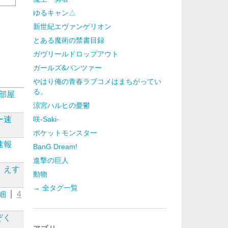
ゆるキャン△
新世紀エヴァンゲリオン
とある魔術の禁書目録
ガヴリールドロップアウト
ガールズ&パンツァー
やはり俺の青春ラブコメはまちがってい
る。
部屋
涼宮ハルヒの憂鬱
ー速
咲-Saki-
ポケットモンスター
速報
BanG Dream!
進撃の巨人
えす
動物
→ 全タグ一覧
細
4
ぞく