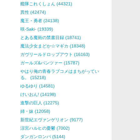
艦隊これくしょん (44321)
異性 (42474)
魔王・勇者 (24138)
咲-Saki- (19339)
とある魔術の禁書目録 (18741)
魔法少女まどか☆マギカ (18348)
ガヴリールドロップアウト (16163)
ガールズ&パンツァー (15787)
やはり俺の青春ラブコメはまちがってい
る。 (15218)
ゆるゆり (14581)
けいおん! (14198)
進撃の巨人 (12275)
姉・妹 (12058)
新世紀エヴァンゲリオン (9177)
涼宮ハルヒの憂鬱 (7002)
ダンガンロンパ (5144)