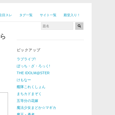
注目スレ
タグ一覧
サイト一覧
殿堂入り！
ら
ピックアップ
ラブライブ!
ぼっち・ざ・ろっく!
THE IDOLM@STER
けもなー
艦隊これくしょん
まちカドまぞく
五等分の花嫁
魔法少女まどか☆マギカ
魔王・勇者