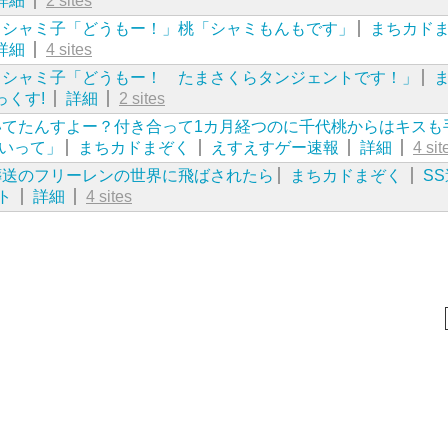
詳細
2 sites
】シャミ子「どうもー！」桃「シャミもんもです」
まちカド
詳細
4 sites
】シャミ子「どうもー！ たまさくらタンジェントです！」
っくす!
詳細
2 sites
いてたんすよー？付き合って1カ月経つのに千代桃からはキスも
いって」
まちカドまぞく
えすえすゲー速報
詳細
4 sit
葬送のフリーレンの世界に飛ばされたら
まちカドまぞく
S
ト
詳細
4 sites