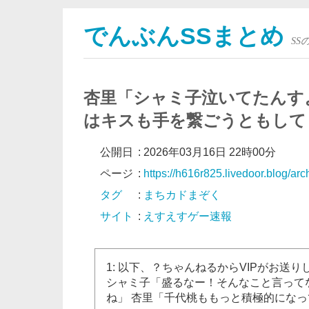
でんぶんSSまとめ
S
杏里「シャミ子泣いてたんす
はキスも手を繋ごうともして
公開日
:
2026年03月16日 22時00分
ページ
:
https://h616r825.livedoor.blog/ar
タグ
:
まちカドまぞく
サイト
:
えすえすゲー速報
1: 以下、？ちゃんねるからVIPがお送りします 2019/
シャミ子「盛るなー！そんなこと言って
ね」 杏里「千代桃ももっと積極的になって