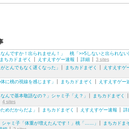
事
なんですか！出られません！」 桃「>>5しないと出られない
まちカドまぞく
えすえすゲー速報
詳細
3 sites
きがとんでもなく遅くなった」
まちカドまぞく
えすえすゲ
の体に桃の視線を感じます」
まちカドまぞく
えすえすゲー
、なんで基本敬語なの？」シャミ子「え？」
まちカドまぞく
4 sites
のためだからだよ」
まちカドまぞく
えすえすゲー速報
詳
】シャミ子「体重が増えたんです！」桃「……」
まちカドま