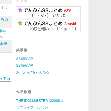
アプリ
まぞく
まちカ
手を
es
S速報
掲示板
SS速報VIP
SS深夜VIP
おーぷん2ちゃんねる
↑ Top
作品数順
THE IDOLM@STER (320081)
ラブライブ! (88400)