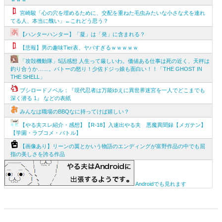
宮崎駿「心の穴を埋めるために、交配を重ねた毛虫みたいな小さな犬を連れ
てる人、本当に醜い」←これどう思う？
【ハンターハンター】「凝」は「発」に含まれる？
【悲報】男の趣味Tier表、ヤバすぎるｗｗｗｗｗ
「攻殻機動隊」5話感想 人生って厳しいわ。価値ある仕事は死の近く、天秤は
釣り合うか……。バトーの怒り！少佐ドジっ娘も面白い！！「THE GHOST IN
THE SHELL」
ブシロードノベル：『現代忍者は万能ゆえに異世界迷宮を一人でどこまでも
深く潜る 1』 などの表紙
みんなは職場のBBQなに持ってけば嬉しい？
【やる夫スレ紹介・感想】【R-18】入速出やる夫 悪魔異聞録【メガテン】
【学園・ラブコメ・バトル】
【画像あり】リーンの翼とかいう物語のエンディングが富野作品の中でも屈
指の美しさを誇る作品
Androidでも見れます