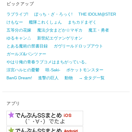
ピックアップ
ラブライブ!
ぼっち・ざ・ろっく!
THE IDOLM@STER
けもなー
艦隊これくしょん
まちカドまぞく
五等分の花嫁
魔法少女まどか☆マギカ
魔王・勇者
ゆるキャン△
新世紀エヴァンゲリオン
とある魔術の禁書目録
ガヴリールドロップアウト
ガールズ&パンツァー
やはり俺の青春ラブコメはまちがっている。
涼宮ハルヒの憂鬱
咲-Saki-
ポケットモンスター
BanG Dream!
進撃の巨人
動物
→ 全タグ一覧
アプリ