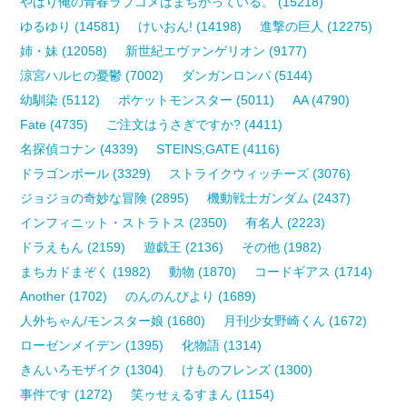
やはり俺の青春ラブコメはまちがっている。 (15218)
ゆるゆり (14581)
けいおん! (14198)
進撃の巨人 (12275)
姉・妹 (12058)
新世紀エヴァンゲリオン (9177)
涼宮ハルヒの憂鬱 (7002)
ダンガンロンパ (5144)
幼馴染 (5112)
ポケットモンスター (5011)
AA (4790)
Fate (4735)
ご注文はうさぎですか? (4411)
名探偵コナン (4339)
STEINS;GATE (4116)
ドラゴンボール (3329)
ストライクウィッチーズ (3076)
ジョジョの奇妙な冒険 (2895)
機動戦士ガンダム (2437)
インフィニット・ストラトス (2350)
有名人 (2223)
ドラえもん (2159)
遊戯王 (2136)
その他 (1982)
まちカドまぞく (1982)
動物 (1870)
コードギアス (1714)
Another (1702)
のんのんびより (1689)
人外ちゃん/モンスター娘 (1680)
月刊少女野崎くん (1672)
ローゼンメイデン (1395)
化物語 (1314)
きんいろモザイク (1304)
けものフレンズ (1300)
事件です (1272)
笑ゥせぇるすまん (1154)