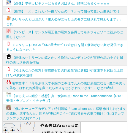
【画像】早朝カビキラーばらまきおばさん、結構ばらまくｗｗｗｗ
【衝撃】「え、これカバー曲だったの！？」って知って驚いた曲あげてけ
みいちゃんと山田さん「主人公がぽっと出のモブに殺されて終わります」←
これ
【ワンピース】サンジが覇王色の覇気を会得してもルフィとゾロに並ぶのは
難しくない？
メンタリストDaiGo「SNS最大のﾃﾞﾒﾘｯﾄは口を開く価値がない奴が発信でき
るようになったこと」
【画像あり】リーンの翼とかいう物語のエンディングが富野作品の中でも屈
指の美しさを誇る作品
【私はあなたの味方】交際歴ゼロの同級生宅に唐揚げや文庫本を20回以上届
けた24歳女を逮捕
電撃文庫：『落ちぶれ天才令嬢のご奉仕で凡人の俺は最強になる ~魔力を失っ
て落ちこぼれたお嬢様を救ったらキスをせがまれています~』 などの表紙
【やる夫スレ紹介・感想】真・女神転生 Road to the Transcendence【R18・
安価・ラブコメ・イチャラブ】
「僕のヒーローアカデミア」特別短編「I am a hero too」感想 救けられた彼女
の成長、見守る大人。世界が“更に向こうへ”進む音をその歌で聴け！(ヒロアカフ
ァンブック読切アニメ)