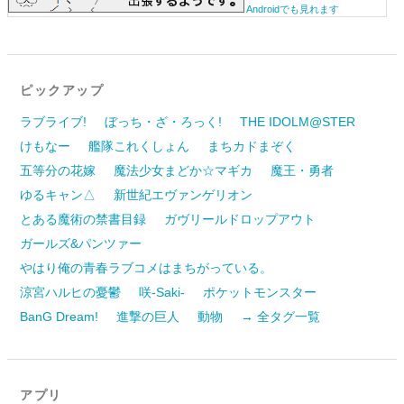
Androidでも見れます
ピックアップ
ラブライブ!
ぼっち・ざ・ろっく!
THE IDOLM@STER
けもなー
艦隊これくしょん
まちカドまぞく
五等分の花嫁
魔法少女まどか☆マギカ
魔王・勇者
ゆるキャン△
新世紀エヴァンゲリオン
とある魔術の禁書目録
ガヴリールドロップアウト
ガールズ&パンツァー
やはり俺の青春ラブコメはまちがっている。
涼宮ハルヒの憂鬱
咲-Saki-
ポケットモンスター
BanG Dream!
進撃の巨人
動物
→ 全タグ一覧
アプリ