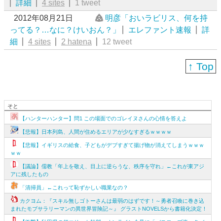
詳細
4 sites
1 tweet
2012年08月21日
明彦「おいラビリス、何を持
ってる？…なに？けいおん？」
エレファント速報
詳
細
4 sites
2 hatena
12 tweet
↑ Top
そと
【ハンターハンター】問1 この場面でのゴレイヌさんの心情を答えよ
【悲報】日本列島、人間が住めるエリアが少なすぎるｗｗｗｗ
【悲報】イギリスの給食、子どもがデブすぎて揚げ物が消えてしまうｗｗｗ
ｗｗ
【議論】儒教「年上を敬え、目上に逆らうな、秩序を守れ」←これが東アジ
アに残したもの
「清掃員」←これって恥ずかしい職業なの？
カクヨム：『スキル無しゴトーさんは最弱のはずです！～勇者召喚に巻き込
まれたモブサラリーマンの異世界冒険記～』 グラストNOVELSから書籍化決定！