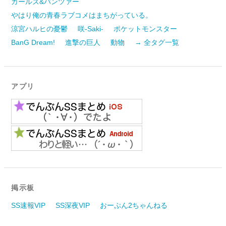
ガールズ&パンツァー
やはり俺の青春ラブコメはまちがっている。
涼宮ハルヒの憂鬱
咲-Saki-
ポケットモンスター
BanG Dream!
進撃の巨人
動物
→ 全タグ一覧
アプリ
掲示板
SS速報VIP
SS深夜VIP
おーぷん2ちゃんねる