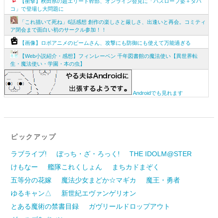
【衝撃】秋田県の超エリート幹部、オンライン会見に「バスローブ姿＋タバ
コ」で登場し大問題に
「これ描いて死ね」6話感想 創作の楽しさと厳しさ、出逢いと再会。コミティ
ア閉会まで面白い初のサークル参加！！
【画像】ロボアニメのビームさん、攻撃にも防御にも使えて万能過ぎる
【Web小説紹介・感想】フィンレーベン 千年図書館の魔法使い【異世界転
生・魔法使い・学園・本の虫】
Androidでも見れます
ピックアップ
ラブライブ!
ぼっち・ざ・ろっく!
THE IDOLM@STER
けもなー
艦隊これくしょん
まちカドまぞく
五等分の花嫁
魔法少女まどか☆マギカ
魔王・勇者
ゆるキャン△
新世紀エヴァンゲリオン
とある魔術の禁書目録
ガヴリールドロップアウト