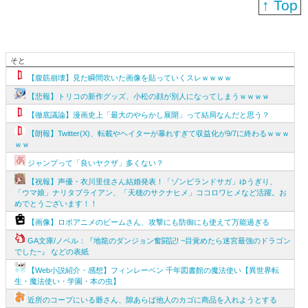
↑ Top
そと
【腹筋崩壊】見た瞬間吹いた画像を貼っていくスレｗｗｗｗ
【悲報】トリコの新作グッズ、小松の顔が別人になってしまうｗｗｗｗ
【徹底議論】漫画史上「最大のやらかし展開」って結局なんだと思う？
【朗報】Twitter(X)、転載やヘイターが暴れすぎて収益化が9/7に終わるｗｗｗ
ｗｗ
ジャンプって「良いヤクザ」多くない？
【祝報】声優・衣川里佳さん結婚発表！「ゾンビランドサガ」ゆうぎり、
「ウマ娘」ナリタブライアン、「天穂のサクナヒメ」ココロワヒメなど活躍。お
めでとうございます！！
【画像】ロボアニメのビームさん、攻撃にも防御にも使えて万能過ぎる
GA文庫/ノベル：『地龍のダンジョン奮闘記! ~目覚めたら迷宮最強のドラゴン
でした~』 などの表紙
【Web小説紹介・感想】フィンレーベン 千年図書館の魔法使い【異世界転
生・魔法使い・学園・本の虫】
近所のコープにいる爺さん、隙あらば他人のカゴに商品を入れようとする