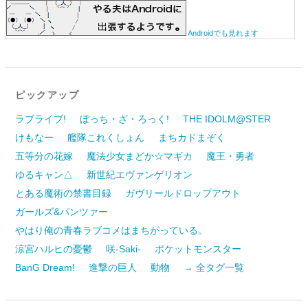
Androidでも見れます
ピックアップ
ラブライブ!
ぼっち・ざ・ろっく!
THE IDOLM@STER
けもなー
艦隊これくしょん
まちカドまぞく
五等分の花嫁
魔法少女まどか☆マギカ
魔王・勇者
ゆるキャン△
新世紀エヴァンゲリオン
とある魔術の禁書目録
ガヴリールドロップアウト
ガールズ&パンツァー
やはり俺の青春ラブコメはまちがっている。
涼宮ハルヒの憂鬱
咲-Saki-
ポケットモンスター
BanG Dream!
進撃の巨人
動物
→ 全タグ一覧