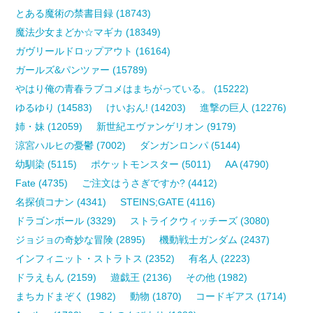
とある魔術の禁書目録 (18743)
魔法少女まどか☆マギカ (18349)
ガヴリールドロップアウト (16164)
ガールズ&パンツァー (15789)
やはり俺の青春ラブコメはまちがっている。 (15222)
ゆるゆり (14583)
けいおん! (14203)
進撃の巨人 (12276)
姉・妹 (12059)
新世紀エヴァンゲリオン (9179)
涼宮ハルヒの憂鬱 (7002)
ダンガンロンパ (5144)
幼馴染 (5115)
ポケットモンスター (5011)
AA (4790)
Fate (4735)
ご注文はうさぎですか? (4412)
名探偵コナン (4341)
STEINS;GATE (4116)
ドラゴンボール (3329)
ストライクウィッチーズ (3080)
ジョジョの奇妙な冒険 (2895)
機動戦士ガンダム (2437)
インフィニット・ストラトス (2352)
有名人 (2223)
ドラえもん (2159)
遊戯王 (2136)
その他 (1982)
まちカドまぞく (1982)
動物 (1870)
コードギアス (1714)