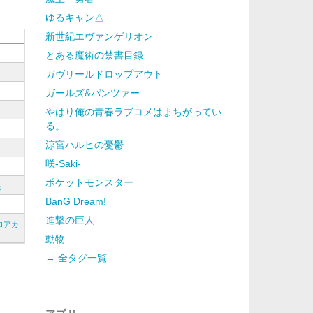
ゆるキャン△
新世紀エヴァンゲリオン
とある魔術の禁書目録
ガヴリールドロップアウト
ガールズ&パンツァー
やはり俺の青春ラブコメはまちがってい
る。
涼宮ハルヒの憂鬱
咲-Saki-
ポケットモンスター
紙
BanG Dream!
進撃の巨人
ロアカ
動物
→ 全タグ一覧