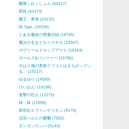
艦隊これくしょん (44317)
異性 (42473)
魔王・勇者 (24132)
咲-Saki- (19338)
とある魔術の禁書目録 (18740)
魔法少女まどか☆マギカ (18347)
ガヴリールドロップアウト (16163)
ガールズ&パンツァー (15786)
やはり俺の青春ラブコメはまちがってい
る。 (15217)
ゆるゆり (14580)
けいおん! (14196)
進撃の巨人 (12275)
姉・妹 (12058)
新世紀エヴァンゲリオン (9176)
涼宮ハルヒの憂鬱 (7002)
ダンガンロンパ (5143)