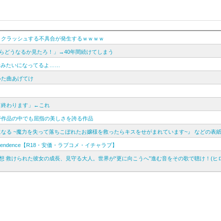
とクラッシュする不具合が発生するｗｗｗｗ
らどうなるか見たろ！」→40年間続けてしまう
者みたいになってるよ……
いた曲あげてけ
て終わります」←これ
野作品の中でも屈指の美しさを誇る作品
なる ~魔力を失って落ちこぼれたお嬢様を救ったらキスをせがまれています~』 などの表
nscendence【R18・安価・ラブコメ・イチャラブ】
oo」感想 救けられた彼女の成長、見守る大人。世界が“更に向こうへ”進む音をその歌で聴け！(ヒ