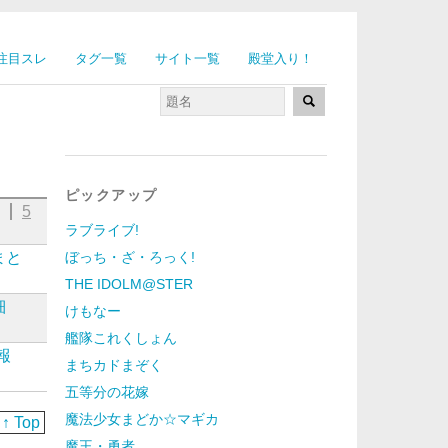
注目スレ
タグ一覧
サイト一覧
殿堂入り！
ピックアップ
細
5
ラブライブ!
まと
ぼっち・ざ・ろっく!
THE IDOLM@STER
細
けもなー
艦隊これくしょん
報
まちカドまぞく
五等分の花嫁
魔法少女まどか☆マギカ
↑ Top
魔王・勇者