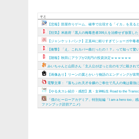
そと
【悲報】部屋作りゲーム、確率で出現する「イカ」を見る
【狂気】米政府「黒人の梅毒患者399人を治療せず放置した
【ジャンケットバンク】正直AIに頼りすぎてショーガ中毒
【衝撃】「え、これカバー曲だったの！？」って知って驚
【朗報】秋田にアラブが2兆円の投資決定ｗｗｗｗｗｗ
みいちゃんと山田さん「主人公がぽっと出のモブに殺され
【画像あり】リーンの翼とかいう物語のエンディングが富
電撃文庫：『落ちぶれ天才令嬢のご奉仕で凡人の俺は最強に
【やる夫スレ紹介・感想】真・女神転生 Road to the Tra
「僕のヒーローアカデミア」特別短編「I am a hero t
ファンブック読切アニメ)