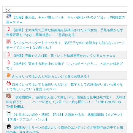
そと
【悲報】東大生、キャバ嬢とバトル「キャバ嬢はパチのクソ台」→X民絶賛の
嵐ｗｗｗｗ
【衝撃】京大病院で正常な脳組織を誤摘出された50代女性、手足も動かせず
自発呼吸もできない重篤状態に…「意識はある」
【ハンターハンター】チョウライ、第3王子なのに念能力すら知らないハード
モードでスタートなの酷くね？
【画像】寺田心さん(18)、筋トレした結果無事かわいくなるｗｗｗｗｗ
【規格外】実在する歴史上の人物で「こいつチートだろ…」と思った奴あげ
てけ
きゅうりってほとんど水分らしいけど食う意味ある？
自分にとってはとても面白いんだけど、数字としての評価がいまいち良くな
くて悔しいっていう作品 その２８
「攻殻機動隊」5話感想 人生って厳しいわ。価値ある仕事は死の近く、天秤は
釣り合うか……。バトーの怒り！少佐ドジっ娘も面白い！！「THE GHOST IN
THE SHELL」
【やる夫スレ紹介・感想】【R-18】入速出やる夫 悪魔異聞録【メガテン】
【学園・ラブコメ・バトル】
【画像あり】リーンの翼とかいう物語のエンディングが富野作品の中でも屈
指の美しさを誇る作品