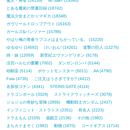
魔王・勇者 (24139)
咲-Saki- (19340)
とある魔術の禁書目録 (18742)
魔法少女まどか☆マギカ (18348)
ガヴリールドロップアウト (16163)
ガールズ&パンツァー (15788)
やはり俺の青春ラブコメはまちがっている。 (15220)
ゆるゆり (14582)
けいおん! (14201)
進撃の巨人 (12275)
姉・妹 (12059)
新世紀エヴァンゲリオン (9178)
涼宮ハルヒの憂鬱 (7002)
ダンガンロンパ (5144)
幼馴染 (5114)
ポケットモンスター (5011)
AA (4790)
Fate (4735)
ご注文はうさぎですか? (4412)
名探偵コナン (4341)
STEINS;GATE (4116)
ドラゴンボール (3329)
ストライクウィッチーズ (3078)
ジョジョの奇妙な冒険 (2895)
機動戦士ガンダム (2437)
インフィニット・ストラトス (2351)
有名人 (2223)
ドラえもん (2159)
遊戯王 (2136)
その他 (1982)
まちカドまぞく (1982)
動物 (1870)
コードギアス (1714)