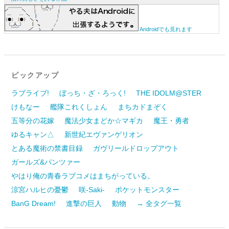
Androidでも見れます
ピックアップ
ラブライブ!
ぼっち・ざ・ろっく!
THE IDOLM@STER
けもなー
艦隊これくしょん
まちカドまぞく
五等分の花嫁
魔法少女まどか☆マギカ
魔王・勇者
ゆるキャン△
新世紀エヴァンゲリオン
とある魔術の禁書目録
ガヴリールドロップアウト
ガールズ&パンツァー
やはり俺の青春ラブコメはまちがっている。
涼宮ハルヒの憂鬱
咲-Saki-
ポケットモンスター
BanG Dream!
進撃の巨人
動物
→ 全タグ一覧