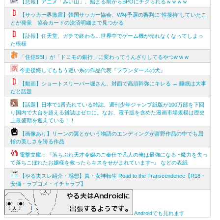
【悲報】アニメ「みい山」、始まる前からBPOにチクられるｗｗｗｗ
【サッカー界激震】韓国サッカー協会、W杯予選の審判に“性接待”していたこ
とが発覚 協会カードの決済明細まで見つかる
【訃報】任天堂、ガチで終わる…世界中でゲーム機が売れなくなってしまっ
た模様
「住信SBI」が「ドコモの銀行」に変わってうんざりしてるやつw w w
今更後悔してももう遅い系の作品代表『フランダースの犬』
【動画】ショートスリーパー堀さん、対面で高須幹弥にキレる ← 睡眠は大事
だと話題
【話題】日本で1番売れている雑誌、週刊少年ジャンプ紙版が100万部を下回
り国内で大台を超える雑誌はゼロに。なお、電子版を含めた漫画市場規模は歴史
上最盛期を迎えている！！
【画像あり】リーンの翼とかいう物語のエンディングが富野作品の中でも屈
指の美しさを誇る作品
電撃文庫：『落ちぶれ天才令嬢のご奉仕で凡人の俺は最強になる ~魔力を失っ
て落ちこぼれたお嬢様を救ったらキスをせがまれています~』 などの表紙
【やる夫スレ紹介・感想】真・女神転生 Road to the Transcendence【R18・
安価・ラブコメ・イチャラブ】
Androidでも見れます