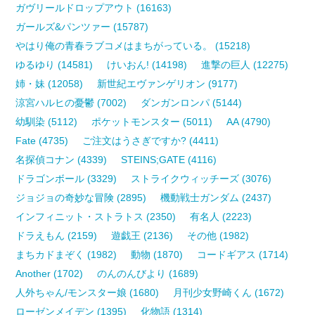
ガヴリールドロップアウト (16163)
ガールズ&パンツァー (15787)
やはり俺の青春ラブコメはまちがっている。 (15218)
ゆるゆり (14581)
けいおん! (14198)
進撃の巨人 (12275)
姉・妹 (12058)
新世紀エヴァンゲリオン (9177)
涼宮ハルヒの憂鬱 (7002)
ダンガンロンパ (5144)
幼馴染 (5112)
ポケットモンスター (5011)
AA (4790)
Fate (4735)
ご注文はうさぎですか? (4411)
名探偵コナン (4339)
STEINS;GATE (4116)
ドラゴンボール (3329)
ストライクウィッチーズ (3076)
ジョジョの奇妙な冒険 (2895)
機動戦士ガンダム (2437)
インフィニット・ストラトス (2350)
有名人 (2223)
ドラえもん (2159)
遊戯王 (2136)
その他 (1982)
まちカドまぞく (1982)
動物 (1870)
コードギアス (1714)
Another (1702)
のんのんびより (1689)
人外ちゃん/モンスター娘 (1680)
月刊少女野崎くん (1672)
ローゼンメイデン (1395)
化物語 (1314)