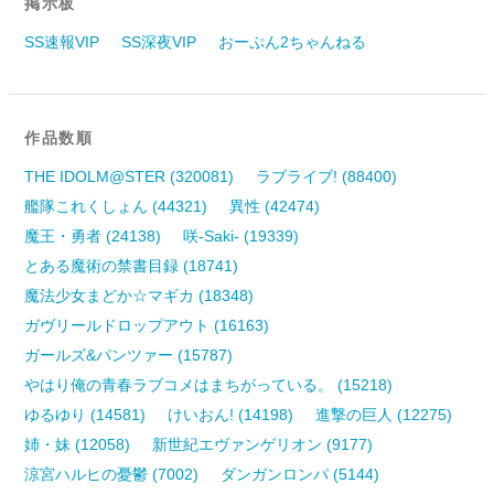
掲示板
SS速報VIP
SS深夜VIP
おーぷん2ちゃんねる
作品数順
THE IDOLM@STER (320081)
ラブライブ! (88400)
艦隊これくしょん (44321)
異性 (42474)
魔王・勇者 (24138)
咲-Saki- (19339)
とある魔術の禁書目録 (18741)
魔法少女まどか☆マギカ (18348)
ガヴリールドロップアウト (16163)
ガールズ&パンツァー (15787)
やはり俺の青春ラブコメはまちがっている。 (15218)
ゆるゆり (14581)
けいおん! (14198)
進撃の巨人 (12275)
姉・妹 (12058)
新世紀エヴァンゲリオン (9177)
涼宮ハルヒの憂鬱 (7002)
ダンガンロンパ (5144)