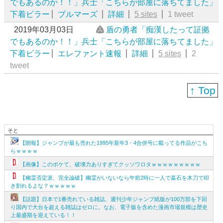
でもあるのか！！」兵士「こちらが部屋に落ちてました」
下着ビラー
ブルマーズ
詳細
5 sites
1 tweet
2019年03月03日
盾の勇者「痴漢したって証拠
でもあるのか！！」兵士「こちらが部屋に落ちてました」
下着ビラー
エレファント速報
詳細
5 sites
2
tweet
↑ Top
そと
【朗報】ジャンプが最も売れた1995年新年3・4合併号に載ってる作品がこち
らｗｗｗｗ
【画像】このボケて、破壊力ありすぎてクッソワロタｗｗｗｗｗｗｗｗｗ
【幽霊否定派、完全論破】幽霊がいないなら午前2時に一人で墓石を木刀で叩
き割れるよな？ｗｗｗｗｗ
【話題】日本で1番売れている雑誌、週刊少年ジャンプ紙版が100万部を下回
り国内で大台を超える雑誌はゼロに。なお、電子版を含めた漫画市場規模は歴史
上最盛期を迎えている！！