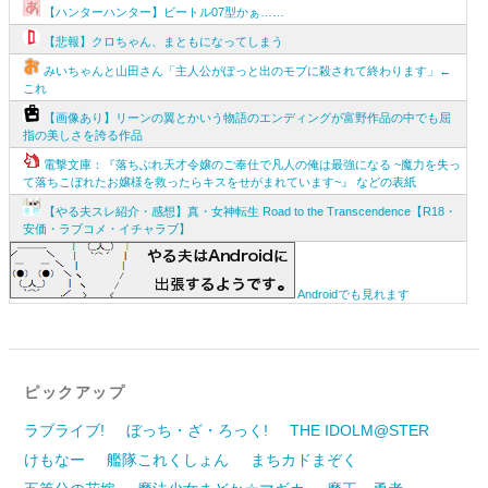
【ハンターハンター】ビートル07型かぁ……
【悲報】クロちゃん、まともになってしまう
みいちゃんと山田さん「主人公がぽっと出のモブに殺されて終わります」←
これ
【画像あり】リーンの翼とかいう物語のエンディングが富野作品の中でも屈
指の美しさを誇る作品
電撃文庫：『落ちぶれ天才令嬢のご奉仕で凡人の俺は最強になる ~魔力を失っ
て落ちこぼれたお嬢様を救ったらキスをせがまれています~』 などの表紙
【やる夫スレ紹介・感想】真・女神転生 Road to the Transcendence【R18・
安価・ラブコメ・イチャラブ】
Androidでも見れます
ピックアップ
ラブライブ!
ぼっち・ざ・ろっく!
THE IDOLM@STER
けもなー
艦隊これくしょん
まちカドまぞく