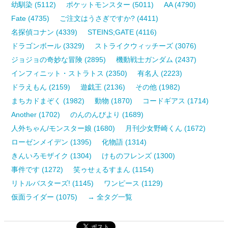
幼馴染 (5112)
ポケットモンスター (5011)
AA (4790)
Fate (4735)
ご注文はうさぎですか? (4411)
名探偵コナン (4339)
STEINS;GATE (4116)
ドラゴンボール (3329)
ストライクウィッチーズ (3076)
ジョジョの奇妙な冒険 (2895)
機動戦士ガンダム (2437)
インフィニット・ストラトス (2350)
有名人 (2223)
ドラえもん (2159)
遊戯王 (2136)
その他 (1982)
まちカドまぞく (1982)
動物 (1870)
コードギアス (1714)
Another (1702)
のんのんびより (1689)
人外ちゃん/モンスター娘 (1680)
月刊少女野崎くん (1672)
ローゼンメイデン (1395)
化物語 (1314)
きんいろモザイク (1304)
けものフレンズ (1300)
事件です (1272)
笑ゥせぇるすまん (1154)
リトルバスターズ! (1145)
ワンピース (1129)
仮面ライダー (1075)
→ 全タグ一覧