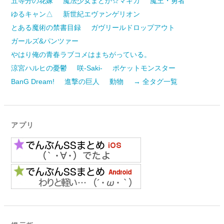
五等分の花嫁
魔法少女まどか☆マギカ
魔王・勇者
ゆるキャン△
新世紀エヴァンゲリオン
とある魔術の禁書目録
ガヴリールドロップアウト
ガールズ&パンツァー
やはり俺の青春ラブコメはまちがっている。
涼宮ハルヒの憂鬱
咲-Saki-
ポケットモンスター
BanG Dream!
進撃の巨人
動物
→ 全タグ一覧
アプリ