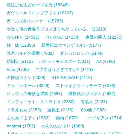
魔法少女まどか☆マギカ (18348)
ガヴリールドロップアウト (16163)
ガールズ&パンツァー (15787)
やはり俺の青春ラブコメはまちがっている。 (15218)
ゆるゆり (14581)
けいおん! (14198)
進撃の巨人 (12275)
姉・妹 (12058)
新世紀エヴァンゲリオン (9177)
涼宮ハルヒの憂鬱 (7002)
ダンガンロンパ (5144)
幼馴染 (5112)
ポケットモンスター (5011)
AA (4790)
Fate (4735)
ご注文はうさぎですか? (4411)
名探偵コナン (4339)
STEINS;GATE (4116)
ドラゴンボール (3329)
ストライクウィッチーズ (3076)
ジョジョの奇妙な冒険 (2895)
機動戦士ガンダム (2437)
インフィニット・ストラトス (2350)
有名人 (2223)
ドラえもん (2159)
遊戯王 (2136)
その他 (1982)
まちカドまぞく (1982)
動物 (1870)
コードギアス (1714)
Another (1702)
のんのんびより (1689)
人外ちゃん/モンスター娘 (1680)
月刊少女野崎くん (1672)