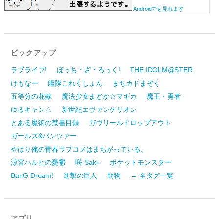
Androidでも見れます
ピックアップ
ラブライブ!
ぼっち・ざ・ろっく!
THE IDOLM@STER
けもなー
艦隊これくしょん
まちカドまぞく
五等分の花嫁
魔法少女まどか☆マギカ
魔王・勇者
ゆるキャン△
新世紀エヴァンゲリオン
とある魔術の禁書目録
ガヴリールドロップアウト
ガールズ&パンツァー
やはり俺の青春ラブコメはまちがっている。
涼宮ハルヒの憂鬱
咲-Saki-
ポケットモンスター
BanG Dream!
進撃の巨人
動物
→ 全タグ一覧
アプリ