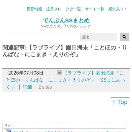
更新情報
注目スレ
タグ一覧
サイト一覧
殿堂入り！
でんぶんSSまとめ
SSのまとめブログのアンテナ
関連記事:【ラブライブ】園田海未「ことほの・り
んぱな・にこまき・えりのぞ」
2026年07月08日
【ラブライブ】園田海未「こ
とほの・りんぱな・にこまき・えりのぞ」
SSまにあっ
くす!
詳細
2 sites
↑ Top
そと