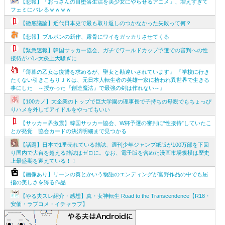
【悲報】「おっさんの自堕落生活を美少女にやらせるアニメ」、増えすぎて
フェミにバレるｗｗｗｗ
【徹底議論】近代日本史で最も取り返しのつかなかった失敗って何？
【悲報】ブルボンの新作、露骨にワイをガッカリさせてくる
【緊急速報】韓国サッカー協会、ガチでワールドカップ予選での審判への性
接待がバレ大炎上大騒ぎに
『薄暮の乙女は復讐を求めるが、聖女と勘違いされています』 『学校に行き
たくない引きこもりＪＫは、元日本人転生者の英雄一家に拾われ異世界で生きる
事にした ～授かった『創造魔法』で最強の剣は作れない～』
【100カノ】大企業のトップで巨大学園の理事長で子持ちの母親でもちょっぴ
りハメを外してアイドルをやってもいい
【サッカー界激震】韓国サッカー協会、W杯予選の審判に“性接待”していたこ
とが発覚 協会カードの決済明細まで見つかる
【話題】日本で1番売れている雑誌、週刊少年ジャンプ紙版が100万部を下回
り国内で大台を超える雑誌はゼロに。なお、電子版を含めた漫画市場規模は歴史
上最盛期を迎えている！！
【画像あり】リーンの翼とかいう物語のエンディングが富野作品の中でも屈
指の美しさを誇る作品
【やる夫スレ紹介・感想】真・女神転生 Road to the Transcendence【R18・
安価・ラブコメ・イチャラブ】