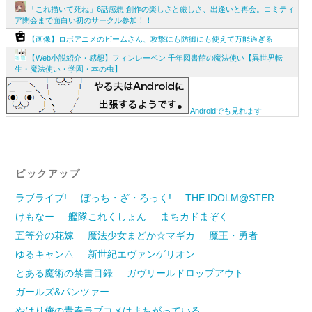
「これ描いて死ね」6話感想 創作の楽しさと厳しさ、出逢いと再会。コミティ
ア閉会まで面白い初のサークル参加！！
【画像】ロボアニメのビームさん、攻撃にも防御にも使えて万能過ぎる
【Web小説紹介・感想】フィンレーベン 千年図書館の魔法使い【異世界転
生・魔法使い・学園・本の虫】
Androidでも見れます
ピックアップ
ラブライブ!
ぼっち・ざ・ろっく!
THE IDOLM@STER
けもなー
艦隊これくしょん
まちカドまぞく
五等分の花嫁
魔法少女まどか☆マギカ
魔王・勇者
ゆるキャン△
新世紀エヴァンゲリオン
とある魔術の禁書目録
ガヴリールドロップアウト
ガールズ&パンツァー
やはり俺の青春ラブコメはまちがっている。