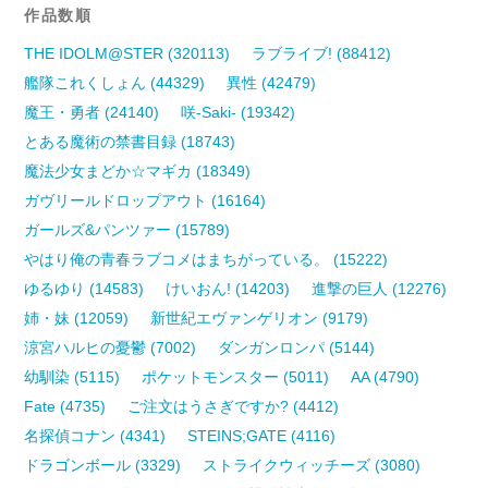
作品数順
THE IDOLM@STER (320113)
ラブライブ! (88412)
艦隊これくしょん (44329)
異性 (42479)
魔王・勇者 (24140)
咲-Saki- (19342)
とある魔術の禁書目録 (18743)
魔法少女まどか☆マギカ (18349)
ガヴリールドロップアウト (16164)
ガールズ&パンツァー (15789)
やはり俺の青春ラブコメはまちがっている。 (15222)
ゆるゆり (14583)
けいおん! (14203)
進撃の巨人 (12276)
姉・妹 (12059)
新世紀エヴァンゲリオン (9179)
涼宮ハルヒの憂鬱 (7002)
ダンガンロンパ (5144)
幼馴染 (5115)
ポケットモンスター (5011)
AA (4790)
Fate (4735)
ご注文はうさぎですか? (4412)
名探偵コナン (4341)
STEINS;GATE (4116)
ドラゴンボール (3329)
ストライクウィッチーズ (3080)