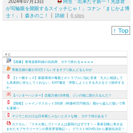
2024年07月13日
阿笠「出来たぞ新一！光彦君
が写輪眼を開眼するスイッチじゃ！」コナン「まじかよ博
士！」
森きのこ！
詳細
6 sites
↑ Top
そと
【画像】東海道新幹線の自由席、ガチで終わるｗｗｗｗ
専業主婦の妻が月3万ぐらいするサプリ飲んどるんやが
【トー横キッズ】家庭環境や毒親とのトラブルに悩む若者「大人に相談して
も具体的に何もしてくれない」EXIT兼近「搾取しようとする大人をどう除外する
か」
【ハンターハンター】念能力者の5本指、ジンの他に誰が入るんだ？
【朗報】シャインマスカット200房（時価40万円相当）畑から盗んだ疑いで男
を逮捕へ
マジでこれだけは日本製じゃないとダメな物 、ガチで何がある？
カクヨム：『スキル無しゴトーさんは最弱のはずです！～勇者召喚に巻き込
まれたモブサラリーマンの異世界冒険記～』 グラストNOVELSから書籍化決定！