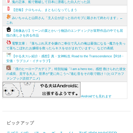
鬼の正体、船で難破して日本に漂着した白人だった説
【悲報】クロちゃん、まともになってしまう
みいちゃんと山田さん「主人公がぽっと出のモブに殺されて終わります」←
これ
【画像あり】リーンの翼とかいう物語のエンディングが富野作品の中でも屈
指の美しさを誇る作品
電撃文庫：『落ちぶれ天才令嬢のご奉仕で凡人の俺は最強になる ~魔力を失っ
て落ちこぼれたお嬢様を救ったらキスをせがまれています~』 などの表紙
【やる夫スレ紹介・感想】真・女神転生 Road to the Transcendence【R18・
安価・ラブコメ・イチャラブ】
「僕のヒーローアカデミア」特別短編「I am a hero too」感想 救けられた彼女
の成長、見守る大人。世界が“更に向こうへ”進む音をその歌で聴け！(ヒロアカフ
ァンブック読切アニメ)
Androidでも見れます
ピックアップ