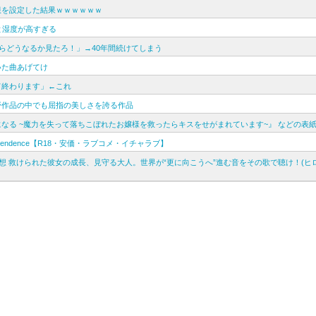
制限を設定した結果ｗｗｗｗｗｗ
と湿度が高すぎる
らどうなるか見たろ！」→40年間続けてしまう
いた曲あげてけ
て終わります」←これ
野作品の中でも屈指の美しさを誇る作品
なる ~魔力を失って落ちこぼれたお嬢様を救ったらキスをせがまれています~』 などの表
nscendence【R18・安価・ラブコメ・イチャラブ】
oo」感想 救けられた彼女の成長、見守る大人。世界が“更に向こうへ”進む音をその歌で聴け！(ヒ