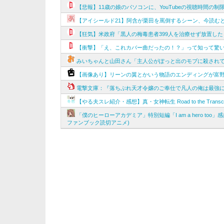
【悲報】11歳の娘のパソコンに、YouTubeの視聴時間の
【アイシールド21】阿含が栗田を罵倒するシーン、今読む
【狂気】米政府「黒人の梅毒患者399人を治療せず放置した
【衝撃】「え、これカバー曲だったの！？」って知って驚
みいちゃんと山田さん「主人公がぽっと出のモブに殺され
【画像あり】リーンの翼とかいう物語のエンディングが富
電撃文庫：『落ちぶれ天才令嬢のご奉仕で凡人の俺は最強に
【やる夫スレ紹介・感想】真・女神転生 Road to the Tra
「僕のヒーローアカデミア」特別短編「I am a hero t
ファンブック読切アニメ)