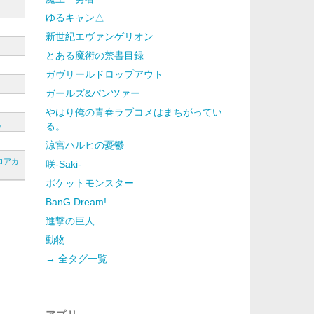
ゆるキャン△
新世紀エヴァンゲリオン
とある魔術の禁書目録
ガヴリールドロップアウト
ガールズ&パンツァー
やはり俺の青春ラブコメはまちがってい
紙
る。
涼宮ハルヒの憂鬱
ロアカ
咲-Saki-
ポケットモンスター
BanG Dream!
進撃の巨人
動物
→ 全タグ一覧