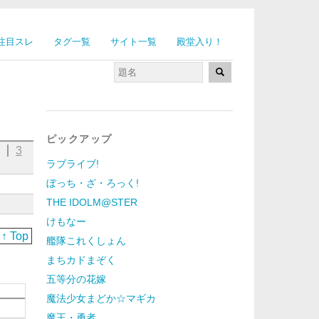
注目スレ
タグ一覧
サイト一覧
殿堂入り！
ピックアップ
細
3
ラブライブ!
ぼっち・ざ・ろっく!
THE IDOLM@STER
けもなー
↑ Top
艦隊これくしょん
まちカドまぞく
五等分の花嫁
魔法少女まどか☆マギカ
魔王・勇者