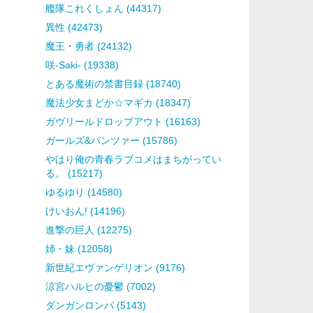
艦隊これくしょん (44317)
異性 (42473)
魔王・勇者 (24132)
咲-Saki- (19338)
とある魔術の禁書目録 (18740)
魔法少女まどか☆マギカ (18347)
ガヴリールドロップアウト (16163)
ガールズ&パンツァー (15786)
やはり俺の青春ラブコメはまちがってい
る。 (15217)
ゆるゆり (14580)
けいおん! (14196)
進撃の巨人 (12275)
姉・妹 (12058)
新世紀エヴァンゲリオン (9176)
涼宮ハルヒの憂鬱 (7002)
ダンガンロンパ (5143)