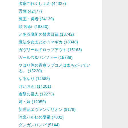
艦隊これくしょん (44327)
異性 (42477)
魔王・勇者 (24139)
咲-Saki- (19340)
とある魔術の禁書目録 (18742)
魔法少女まどか☆マギカ (18348)
ガヴリールドロップアウト (16163)
ガールズ&パンツァー (15788)
やはり俺の青春ラブコメはまちがってい
る。 (15220)
ゆるゆり (14582)
けいおん! (14201)
進撃の巨人 (12275)
姉・妹 (12059)
新世紀エヴァンゲリオン (9178)
涼宮ハルヒの憂鬱 (7002)
ダンガンロンパ (5144)