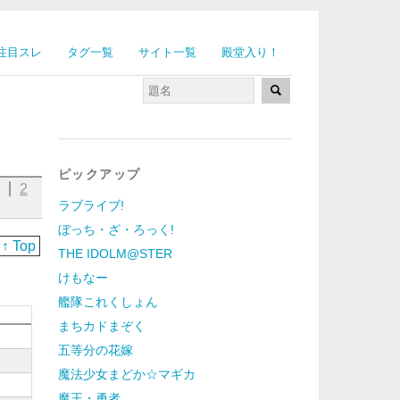
注目スレ
タグ一覧
サイト一覧
殿堂入り！
ピックアップ
細
2
ラブライブ!
ぼっち・ざ・ろっく!
↑ Top
THE IDOLM@STER
けもなー
艦隊これくしょん
まちカドまぞく
五等分の花嫁
魔法少女まどか☆マギカ
魔王・勇者