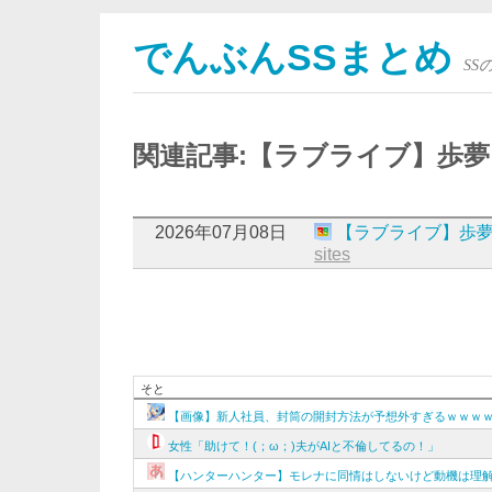
でんぶんSSまとめ
S
関連記事:【ラブライブ】歩
2026年07月08日
【ラブライブ】歩
sites
そと
【画像】新人社員、封筒の開封方法が予想外すぎるｗｗｗ
女性「助けて！(；ω；)夫がAIと不倫してるの！」
【ハンターハンター】モレナに同情はしないけど動機は理