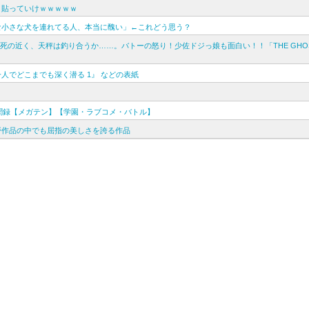
」貼っていけｗｗｗｗｗ
な小さな犬を連れてる人、本当に醜い」←これどう思う？
の近く、天秤は釣り合うか……。バトーの怒り！少佐ドジっ娘も面白い！！「THE GHOST
人でどこまでも深く潜る 1』 などの表紙
異聞録【メガテン】【学園・ラブコメ・バトル】
野作品の中でも屈指の美しさを誇る作品