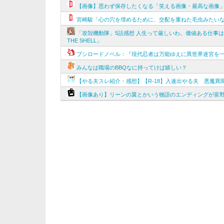
【画像】思わず保存したくなる「笑える画像・最高な画像
宮崎駿「心の穴を埋めるために、交配を重ねた毛虫みたい
「攻殻機動隊」5話感想 人生って厳しいわ。価値ある仕事は死
THE SHELL」
ブシロードノベル：『現代忍者は万能ゆえに異世界迷宮を一
みんなは職場のBBQなに持ってけば嬉しい？
【やる夫スレ紹介・感想】【R-18】入速出やる夫 悪魔
【画像あり】リーンの翼とかいう物語のエンディングが富