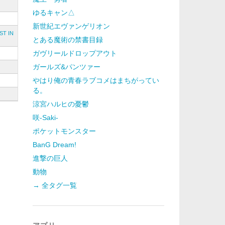
ゆるキャン△
新世紀エヴァンゲリオン
 IN
とある魔術の禁書目録
ガヴリールドロップアウト
ガールズ&パンツァー
やはり俺の青春ラブコメはまちがってい
る。
涼宮ハルヒの憂鬱
咲-Saki-
ポケットモンスター
BanG Dream!
進撃の巨人
動物
→ 全タグ一覧