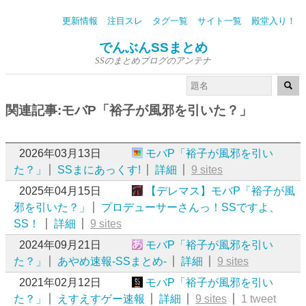
更新情報
注目スレ
タグ一覧
サイト一覧
殿堂入り！
でんぶんSSまとめ
SSのまとめブログのアンテナ
関連記事:モバP「裕子が風邪を引いた？」
2026年03月13日
モバP「裕子が風邪を引い
た？」
SSまにあっくす!
詳細
9 sites
2025年04月15日
【デレマス】モバP「裕子が風
邪を引いた？」
プロデューサーさんっ！SSですよ、
SS！
詳細
9 sites
2024年09月21日
モバP「裕子が風邪を引い
た？」
あやめ速報-SSまとめ-
詳細
9 sites
2021年02月12日
モバP「裕子が風邪を引い
た？」
えすえすゲー速報
詳細
9 sites
1 tweet